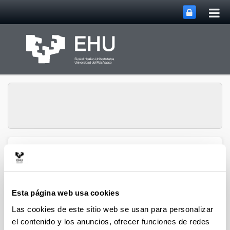
Abri
Saltar al contenido principal
me
prin
Historia Urbana.
Abrir/cerrar m
Menú
Población y Patrimonio
Esta página web usa cookies
Capítulos de libro
Las cookies de este sitio web se usan para personalizar
el contenido y los anuncios, ofrecer funciones de redes