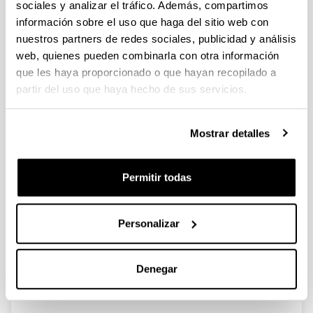
sociales y analizar el tráfico. Además, compartimos
información sobre el uso que haga del sitio web con
Estructuración sectorial de la
nuestros partners de redes sociales, publicidad y análisis
economía vizcaína durante el
web, quienes pueden combinarla con otra información
último siglo
que les haya proporcionado o que hayan recopilado a
partir del uso que haya hecho de sus servicios.
Autoría:
Agirreazkuenaga, Joseba, Alonso, Eduardo,
Beascoechea, José Mª y Serrano, Susana
Mostrar detalles
Año:
1999
Permitir todas
Libro:
100 años de historia de la Confederación de
Empresarios de Bizkaia
Personalizar
Página de inicio - Página de fin:
167 - 322
Descripción:
Denegar
Bilbao, Confederación de Empresarios de Bizkaia