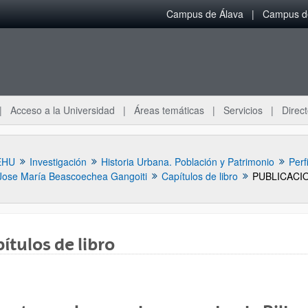
Campus de Álava
Campus de
Acceso a la Universidad
Áreas temáticas
Servicios
Direct
EHU
Investigación
Historia Urbana. Población y Patrimonio
Perf
Jose María Beascoechea Gangoiti
Capítulos de libro
ítulos de libro
ar subpáginas