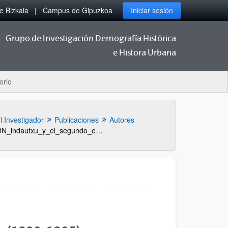
 Bizkaia
Campus de Gipuzkoa
Iniciar sesión
Grupo de Investigación Demografía Histórica
e Histora Urbana
orio
il Investigador
Publicaciones
Autores
PUBLICACION_indautxu_y_el_segundo_ensanche_de_bilbao_1900_1935