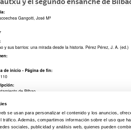
autxu y el segundo ensanche de Bilba
ía:
coechea Gangoiti, José Mª
ar subpáginas
7
:
ao y sus barrios: una mirada desde la historia. Pérez Pérez, J. A. (ed.)
men:
a de inicio - Página de fin:
 110
ipción:
tamiento de Bilbao
ies
web se usan para personalizar el contenido y los anuncios, ofrec
el tráfico. Además, compartimos información sobre el uso que ha
edes sociales, publicidad y análisis web, quienes pueden combin