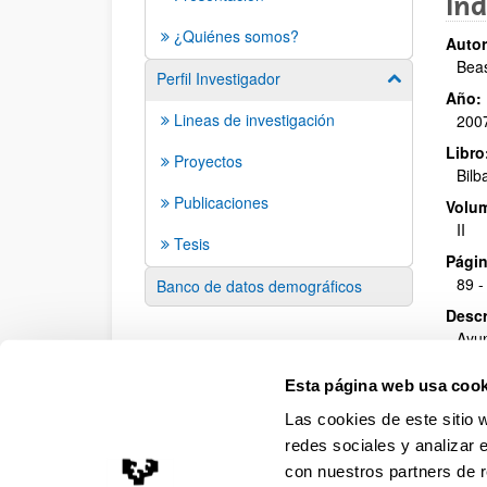
Ind
¿Quiénes somos?
Autor
Beas
Perfil Investigador
Mostrar/ocult
Año:
Lineas de investigación
200
Libro
Proyectos
Bilb
Publicaciones
Volu
II
Tesis
Págin
89 -
Banco de datos demográficos
Descr
Ayun
Esta página web usa cook
Las cookies de este sitio 
redes sociales y analizar 
con nuestros partners de r