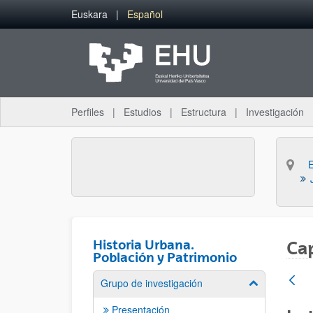
Saltar al contenido principal
Euskara
Español
Perfiles
Estudios
Estructura
Investigación
Historia Urbana.
Cap
Población y Patrimonio
Grupo de investigación
Mostrar/ocult
Presentación