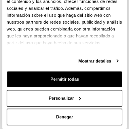
el contenido y los anuncios, ofrecer funciones de redes
sociales y analizar el tráfico. Además, compartimos
La Ría de Bilbao (1975-2000): Hacia
información sobre el uso que haga del sitio web con
un modelo metropolitano
nuestros partners de redes sociales, publicidad y análisis
postindustrial
web, quienes pueden combinarla con otra información
que les haya proporcionado o que hayan recopilado a
Autoría:
partir del uso que haya hecho de sus servicios.
Serrano Abad, Susana y Beascoechea Gangoiti, José
Mª
Año:
Mostrar detalles
2009
Libro:
Permitir todas
La modernización urbana en México y España, siglos
XIX y XX. Contreras Cruz, C. y Pardo Hernández, C. P.
(eds.)
Personalizar
Página de inicio - Página de fin:
431 - 464
Descripción:
Denegar
Puebla- Mexico, Benemérita Universidad Autónoma
de Puebla / Universidad del País Vasco