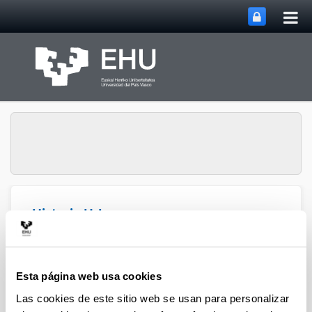
Abri
Saltar al contenido principal
me
prin
Historia Urbana.
Abrir/cerrar m
Menú
Población y Patrimonio
Esta página web usa cookies
Capítulos de libro
Las cookies de este sitio web se usan para personalizar