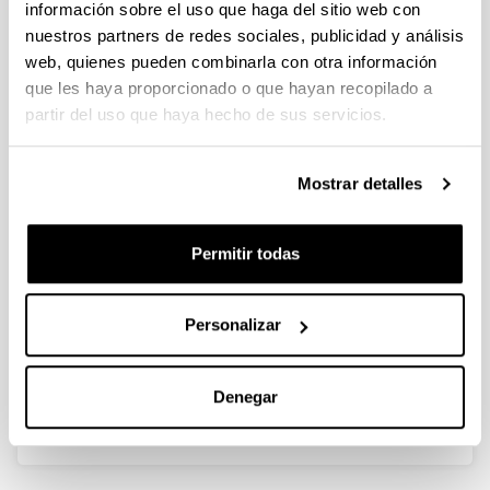
información sobre el uso que haga del sitio web con
nuestros partners de redes sociales, publicidad y análisis
Una mirada al pasado para
web, quienes pueden combinarla con otra información
comprender
que les haya proporcionado o que hayan recopilado a
partir del uso que haya hecho de sus servicios.
Autoría:
Serrano Abad, Susana y Beascoechea Gangoiti, José
Mª
Mostrar detalles
Año:
2010
Permitir todas
Libro:
Ghost in Armour. Nájera, J. y Wright, M. (eds.)
Página de inicio - Página de fin:
Personalizar
166 - 167
Descripción:
Bilbao, Fundación Bilbao Arte Fundazioa
Denegar