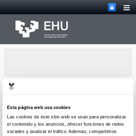
Abri
Saltar al contenido principal
me
prin
Historia Urbana.
Abrir/cerrar m
Menú
Población y Patrimonio
Esta página web usa cookies
Las cookies de este sitio web se usan para personalizar
Capítulos de libro
el contenido y los anuncios, ofrecer funciones de redes
sociales y analizar el tráfico. Además, compartimos