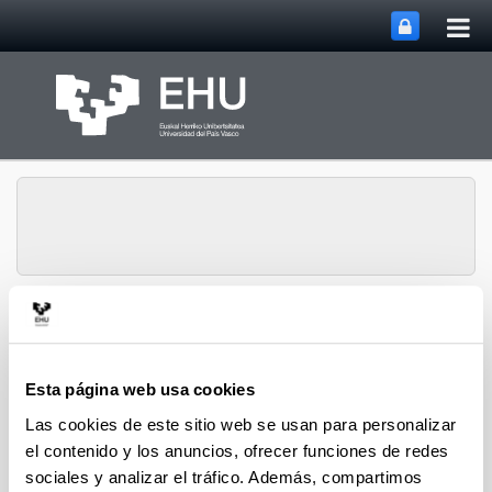
Abri
Saltar al contenido principal
me
prin
Historia Urbana.
Abrir/cerrar m
Menú
Población y Patrimonio
Esta página web usa cookies
Las cookies de este sitio web se usan para personalizar
Capítulos de libro
el contenido y los anuncios, ofrecer funciones de redes
sociales y analizar el tráfico. Además, compartimos