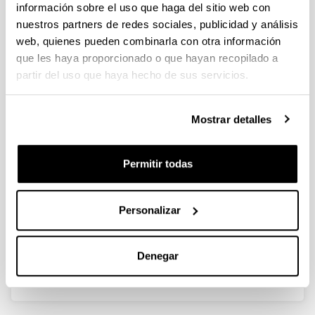
información sobre el uso que haga del sitio web con
nuestros partners de redes sociales, publicidad y análisis
La urbanización del área de la Ría:
web, quienes pueden combinarla con otra información
Portugalete entre la margen
que les haya proporcionado o que hayan recopilado a
izquierda y el Abra
partir del uso que haya hecho de sus servicios.
Autoría:
Beascoechea Gangoiti, José Mª
Mostrar detalles
Año:
2004
Permitir todas
Libro:
Víctor Chavarri: un hombre, una época. Arana, I. (ed.)
Página de inicio - Página de fin:
Personalizar
129 - 152
Descripción:
Portugalete, Ayuntamiento de Portugalete
Denegar