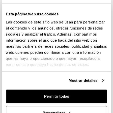
Esta página web usa cookies
Las cookies de este sitio web se usan para personalizar
el contenido y los anuncios, ofrecer funciones de redes
sociales y analizar el tráfico. Además, compartimos
Hizkuntzalaritza eta Euskal Ikasketak Saila (HEIS) 2003.
información sobre el uso que haga del sitio web con
urtean sortu zen oraingo egiturarekin. Bi jakintza-arlo
nuestros partners de redes sociales, publicidad y análisis
ditu barruan: Euskal Filologia eta Hizkuntzalaritza
web, quienes pueden combinarla con otra información
Orokorra. Bere egoitza UPV/EHUko Letren Fakultatean
dago.
que les haya proporcionado o que hayan recopilado a
partir del uso que haya hecho de sus servicios.
Publicador de contenidos
Mostrar detalles
Mateo González: «El desarrollo de contenedores de
transporte estandarizados contribuyó a la expansión
económica del Imperio romano»
Permitir todas
Notas para el estudiantado sobre el acto de San
Mamés
Personalizar