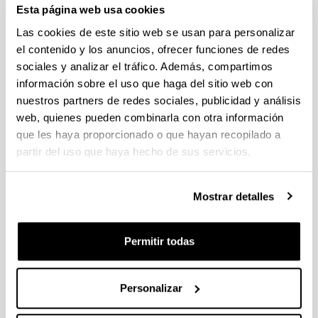
Esta página web usa cookies
Las cookies de este sitio web se usan para personalizar
el contenido y los anuncios, ofrecer funciones de redes
sociales y analizar el tráfico. Además, compartimos
información sobre el uso que haga del sitio web con
nuestros partners de redes sociales, publicidad y análisis
Hizkuntzalaritza eta Euskal Ikasketak Saila (HEIS) 2003.
web, quienes pueden combinarla con otra información
urtean sortu zen oraingo egiturarekin. Bi jakintza-arlo
ditu barruan: Euskal Filologia eta Hizkuntzalaritza
que les haya proporcionado o que hayan recopilado a
Orokorra. Bere egoitza UPV/EHUko Letren Fakultatean
partir del uso que haya hecho de sus servicios.
dago.
Mostrar detalles
Publicador de contenidos
Ikasasun, enseñanza multidisciplinar biosanitaria
Permitir todas
Graduación en la Facultad de Economía y Empresa
del Campus de Álava
Personalizar
El mandato de Guterres termina este año: ¿cómo se
elige al secretario general de Naciones Unidas?