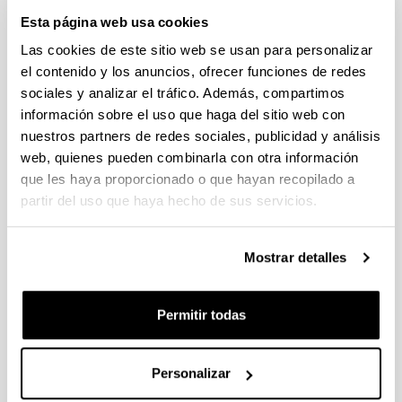
Esta página web usa cookies
Las cookies de este sitio web se usan para personalizar
el contenido y los anuncios, ofrecer funciones de redes
sociales y analizar el tráfico. Además, compartimos
información sobre el uso que haga del sitio web con
Hizkuntzalaritza eta Euskal Ikasketak Saila (HEIS) 2003.
nuestros partners de redes sociales, publicidad y análisis
urtean sortu zen oraingo egiturarekin. Bi jakintza-arlo
web, quienes pueden combinarla con otra información
ditu barruan: Euskal Filologia eta Hizkuntzalaritza
que les haya proporcionado o que hayan recopilado a
Orokorra. Bere egoitza UPV/EHUko Letren Fakultatean
partir del uso que haya hecho de sus servicios.
dago.
Publicador de contenidos
Mostrar detalles
El precio de irse de casa
Permitir todas
Bizkaiko Foruaren 500 urteko gaurkotasuna (1526-
2026)
Más de 300 viajes en coche compartido para llegar a
Personalizar
la universidad