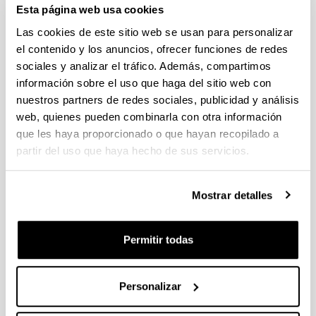
Esta página web usa cookies
Las cookies de este sitio web se usan para personalizar
el contenido y los anuncios, ofrecer funciones de redes
sociales y analizar el tráfico. Además, compartimos
información sobre el uso que haga del sitio web con
nuestros partners de redes sociales, publicidad y análisis
Hizkuntzalaritza eta Euskal Ikasketak Saila (HEIS) 2003.
web, quienes pueden combinarla con otra información
urtean sortu zen oraingo egiturarekin. Bi jakintza-arlo
ditu barruan: Euskal Filologia eta Hizkuntzalaritza
que les haya proporcionado o que hayan recopilado a
Orokorra. Bere egoitza UPV/EHUko Letren Fakultatean
partir del uso que haya hecho de sus servicios.
dago.
Mostrar detalles
Publicador de contenidos
Petróleo y química: por qué no todos los
Permitir todas
combustibles suben igual
Ya está en marcha EHUagora, la plataforma para
impulsar la participación de la comunidad universitaria
Personalizar
La exposición ‘El Mal. Auschwitz 1945 – Gaza 2025’