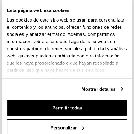
Esta página web usa cookies
Las cookies de este sitio web se usan para personalizar
el contenido y los anuncios, ofrecer funciones de redes
sociales y analizar el tráfico. Además, compartimos
información sobre el uso que haga del sitio web con
Hizkuntzalaritza eta Euskal Ikasketak Saila (HEIS) 2003.
nuestros partners de redes sociales, publicidad y análisis
urtean sortu zen oraingo egiturarekin. Bi jakintza-arlo
web, quienes pueden combinarla con otra información
ditu barruan: Euskal Filologia eta Hizkuntzalaritza
Orokorra. Bere egoitza UPV/EHUko Letren Fakultatean
que les haya proporcionado o que hayan recopilado a
dago.
partir del uso que haya hecho de sus servicios.
Publicador de contenidos
Mostrar detalles
‘Paso de líos’: los adolescentes creen que hablar de
política cuesta amistades
Permitir todas
La EHU potenciará la divulgación científica gracias a
la renovación del proyecto europeo del Grupo G-9
Personalizar
Crece el número de consultas al Aldezle y los temas