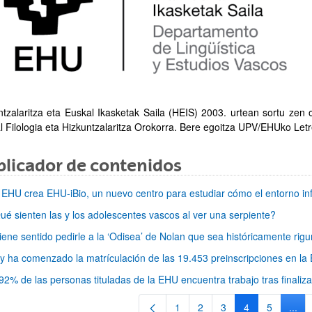
ar subpáginas
ntzalaritza eta Euskal Ikasketak Saila (HEIS) 2003. urtean sortu zen or
l Filologia eta Hizkuntzalaritza Orokorra. Bere egoitza UPV/EHUko Let
ar subpáginas
licador de contenidos
 EHU crea EHU-iBio, un nuevo centro para estudiar cómo el entorno in
ué sienten las y los adolescentes vascos al ver una serpiente?
iene sentido pedirle a la ‘Odisea’ de Nolan que sea históricamente rig
y ha comenzado la matrículación de las 19.453 preinscripciones en la
ar subpáginas
 92% de las personas tituladas de la EHU encuentra trabajo tras finali
1
2
3
4
5
...
Página
Página
Página
Página
Página
Pági