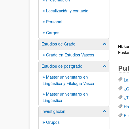
Localización y contacto
Personal
Cargos
Estudios de Grado
Mostrar/ocult
Hizku
Euska
Grado en Estudios Vascos
Estudios de postgrado
Mostrar/ocult
Pub
Máster universitario en
La
Lingüística y Filología Vasca
¿Q
Máster universitario en
¿T
Lingüística
Ho
Investigación
Mostrar/ocult
El
Grupos