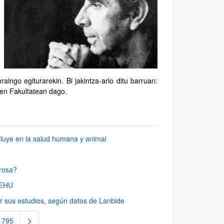
aingo egiturarekin. Bi jakintza-arlo ditu barruan:
ren Fakultatean dago.
fluye en la salud humana y animal
urosa?
 EHU
zar sus estudios, según datos de Lanbide
795
nas intermedias Use TAB para desplazarse.
Página