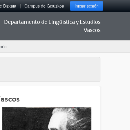
 Bizkaia
Campus de Gipuzkoa
Iniciar sesión
Departamento de Lingüística y Estudios
Vascos
orio
Vascos