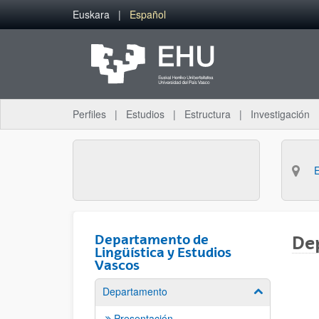
Saltar al contenido principal
Euskara
Español
Perfiles
Estudios
Estructura
Investigación
Departamento de
Dep
Lingüística y Estudios
Vascos
Departamento
Mostrar/ocult
Presentación