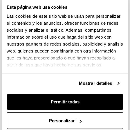
Esta página web usa cookies
Las cookies de este sitio web se usan para personalizar
el contenido y los anuncios, ofrecer funciones de redes
sociales y analizar el tráfico. Además, compartimos
información sobre el uso que haga del sitio web con
Hizkuntzalaritza eta Euskal Ikasketak Saila (HEIS) 2003.
nuestros partners de redes sociales, publicidad y análisis
urtean sortu zen oraingo egiturarekin. Bi jakintza-arlo
web, quienes pueden combinarla con otra información
ditu barruan: Euskal Filologia eta Hizkuntzalaritza
que les haya proporcionado o que hayan recopilado a
Orokorra. Bere egoitza UPV/EHUko Letren Fakultatean
partir del uso que haya hecho de sus servicios.
dago.
Publicador de contenidos
Mostrar detalles
Ni neutral ni accesible: cómo la digitalización
amplifica las desigualdades sociales
Permitir todas
El Pabellón Universitario del Campus de Álava
escondía el enigma
Personalizar
Genealogia feministen continuuma