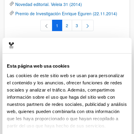
Novedad editorial. Veleia 31 (2014)
Premio de Investigación Enrique Eguren (22.11.2014)
1
2
3
Página
Página
Página
Eventos
Esta página web usa cookies
II Jornadas sobre la biografía como
Las cookies de este sitio web se usan para personalizar
género literario (24-25.11.2014)
el contenido y los anuncios, ofrecer funciones de redes
sociales y analizar el tráfico. Además, compartimos
10/02/2015
información sobre el uso que haga del sitio web con
Los días 24 y 25 de noviembre de 2014 se desarrollaron en
nuestros partners de redes sociales, publicidad y análisis
la Facultad de Letras (UPV/EHU) las
II Jornadas sobre la
web, quienes pueden combinarla con otra información
biografía como género literario. La biografía latina de la
que les haya proporcionado o que hayan recopilado a
Antigüedad tardía al Renacimiento
.
partir del uso que haya hecho de sus servicios.
Los organizadores fueron la/los Drs. Guadalupe Lopetegi