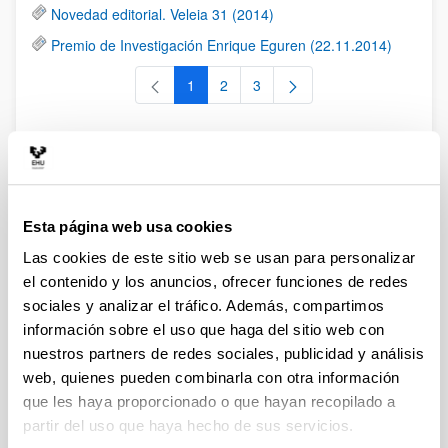
Novedad editorial. Veleia 31 (2014)
Premio de Investigación Enrique Eguren (22.11.2014)
1
2
3
Página
Página
Página
Eventos
Esta página web usa cookies
2017. Octubre. III Seminario
Las cookies de este sitio web se usan para personalizar
internacional ANIHO
el contenido y los anuncios, ofrecer funciones de redes
sociales y analizar el tráfico. Además, compartimos
01/02/2018
información sobre el uso que haga del sitio web con
El 19 de octubre de 2017 tuvo lugar en la Facultad de Letras
nuestros partners de redes sociales, publicidad y análisis
de la UPV/EHU el III Seminario internacional ANIHO:
web, quienes pueden combinarla con otra información
Antigüedad clásica y naciones modernas, coordinado por el
que les haya proporcionado o que hayan recopilado a
Dr. Antonio Duplá Ansuátegui, investigador del Área de
Antigüedad Clásica. El Seminario se organizó en el marco
partir del uso que haya hecho de sus servicios.
del proyecto de investigación MINECO (HAR2016-76940-P),