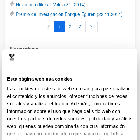
Novedad editorial. Veleia 31 (2014)
Premio de Investigación Enrique Eguren (22.11.2014)
1
2
3
Página
Página
Página
Eventos
RSS
2015. 29-30 octubre. Congreso Internacional ANIHO:
Esta página web usa cookies
"Antigüedad Clásica y naciones modernas en el Viejo y el
Las cookies de este sitio web se usan para personalizar
Nuevo Mundo"
el contenido y los anuncios, ofrecer funciones de redes
II Jornadas sobre la biografía como género literario (24-
sociales y analizar el tráfico. Además, compartimos
25.11.2014)
información sobre el uso que haga del sitio web con
Conferencia de José Ángel Zamora López (21.10.2014)
nuestros partners de redes sociales, publicidad y análisis
web, quienes pueden combinarla con otra información
II Seminario ANIHO: Antigüedades nacionales, regionales
que les haya proporcionado o que hayan recopilado a
y locales en el siglo XIX (09.10.2014)