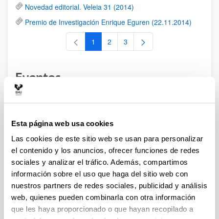
Novedad editorial. Veleia 31 (2014)
Premio de Investigación Enrique Eguren (22.11.2014)
1
2
3
Página
Página
Página
Eventos
RSS
2015. 29-30 octubre. Congreso Internacional ANIHO:
Esta página web usa cookies
"Antigüedad Clásica y naciones modernas en el Viejo y el
Las cookies de este sitio web se usan para personalizar
Nuevo Mundo"
el contenido y los anuncios, ofrecer funciones de redes
II Jornadas sobre la biografía como género literario (24-
sociales y analizar el tráfico. Además, compartimos
25.11.2014)
información sobre el uso que haga del sitio web con
Conferencia de José Ángel Zamora López (21.10.2014)
nuestros partners de redes sociales, publicidad y análisis
web, quienes pueden combinarla con otra información
II Seminario ANIHO: Antigüedades nacionales, regionales
que les haya proporcionado o que hayan recopilado a
y locales en el siglo XIX (09.10.2014)