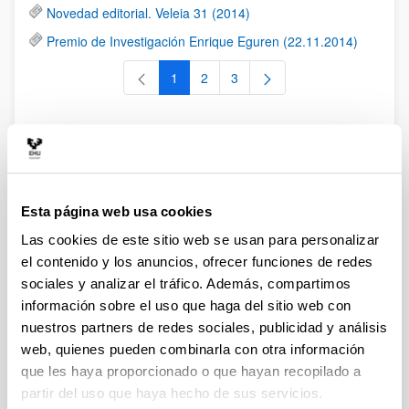
Novedad editorial. Veleia 31 (2014)
Premio de Investigación Enrique Eguren (22.11.2014)
1
2
3
Página
Página
Página
Eventos
RSS
Esta página web usa cookies
2018. Noviembre. Coloquio "Memoria Civitatum"
Las cookies de este sitio web se usan para personalizar
2018. Octubre-noviembre. Conferencias "Lecturas de la
el contenido y los anuncios, ofrecer funciones de redes
Antigüedad"
sociales y analizar el tráfico. Además, compartimos
información sobre el uso que haga del sitio web con
2018. Mayo. Seminario "Imágenes de poder II. La mujer
en las religiones del Mundo Antiguo"
nuestros partners de redes sociales, publicidad y análisis
web, quienes pueden combinarla con otra información
2018. Mayo. Seminario "Clasicismo y fascismo: una
que les haya proporcionado o que hayan recopilado a
aproximación a las relaciones entre España e Italia"
partir del uso que haya hecho de sus servicios.
2017. Noviembre. IV Simposio de la Sección del País