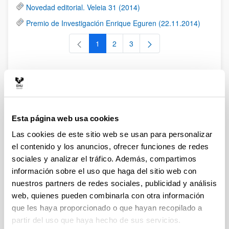
Novedad editorial. Veleia 31 (2014)
Premio de Investigación Enrique Eguren (22.11.2014)
1
2
3
Página
Página
Página
Eventos
RSS
Esta página web usa cookies
2018. Noviembre. Coloquio "Memoria Civitatum"
Las cookies de este sitio web se usan para personalizar
2018. Octubre-noviembre. Conferencias "Lecturas de la
el contenido y los anuncios, ofrecer funciones de redes
Antigüedad"
sociales y analizar el tráfico. Además, compartimos
información sobre el uso que haga del sitio web con
2018. Mayo. Seminario "Imágenes de poder II. La mujer
en las religiones del Mundo Antiguo"
nuestros partners de redes sociales, publicidad y análisis
web, quienes pueden combinarla con otra información
2018. Mayo. Seminario "Clasicismo y fascismo: una
que les haya proporcionado o que hayan recopilado a
aproximación a las relaciones entre España e Italia"
partir del uso que haya hecho de sus servicios.
2017. Noviembre. IV Simposio de la Sección del País