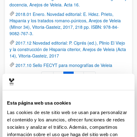
docencia, Anejos de Veleia. Acta 16.
2018.01 Enero. Novedad editorial: E. Hdez. Prieto,
Hispania y los tratados romano-púnicos, Anejos de Veleia
(Minor 34), Vitoria-Gasteiz, 2017, 218 pp. ISBN: 978-84-
9082-767-3.
2017.12 Novedad editorial: P. Ciprés (ed.), Plinio El Viejo
y la construcción de Hispania citerior, Anejos de Veleia (Acta
14), Vitoria-Gasteiz, 2017
2017.10 Sello FECYT para monografías de Veleia
1
2
3
Página
Página
Página
Eventos
Esta página web usa cookies
Las cookies de este sitio web se usan para personalizar
RSS
el contenido y los anuncios, ofrecer funciones de redes
sociales y analizar el tráfico. Además, compartimos
2015. 29-30 octubre. Congreso Internacional ANIHO:
información sobre el uso que haga del sitio web con
"Antigüedad Clásica y naciones modernas en el Viejo y el