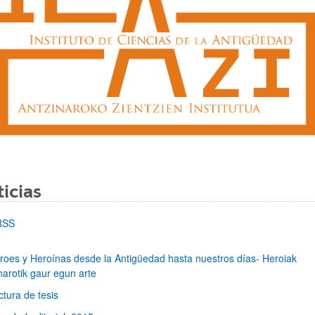
ar subpáginas
icias
RSS
ar subpáginas
roes y Heroínas desde la Antigüedad hasta nuestros días- Heroiak
narotik gaur egun arte
ctura de tesis