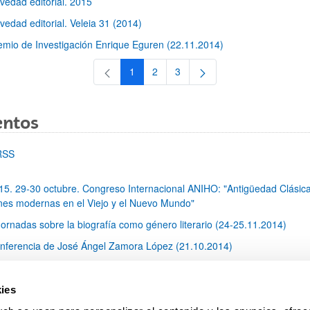
vedad editorial. 2015
vedad editorial. Veleia 31 (2014)
emio de Investigación Enrique Eguren (22.11.2014)
1
2
3
Página
Página
Página
entos
RSS
15. 29-30 octubre. Congreso Internacional ANIHO: "Antigüedad Clásica
nes modernas en el Viejo y el Nuevo Mundo"
 Jornadas sobre la biografía como género literario (24-25.11.2014)
nferencia de José Ángel Zamora López (21.10.2014)
 Seminario ANIHO: Antigüedades nacionales, regionales y locales en el 
09.10.2014)
ies
18. Octubre 30. Conferencia J. A. Zamora "Escribas, Letras y Sabios: e