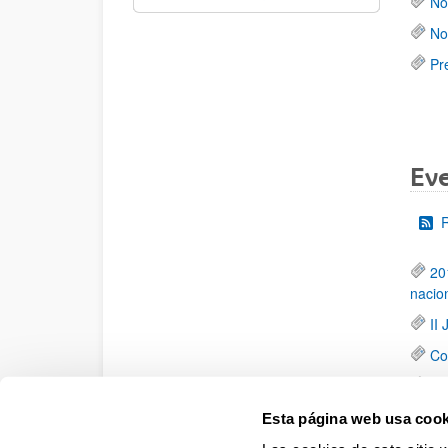
No
No
Pr
Ev
20
nacio
II
Co
II
XIX (
Esta página web usa cook
20