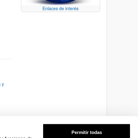
Enlaces de interés
 y
siglo
Permitir todas
l