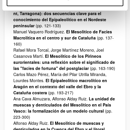
Andreu.
La cueva del Parco (Alòs de Balaguer,
Lleida) y el abrigo del afilador (Margalef de Montsa
nt, Tarragona): dos secuencias clave para el
conocimiento del Epipaleolítico en el Nordeste
peninsular
(pp. 121-133)
Manuel Vaquero Rodríguez.
El Mesolítico de Facies
Macrolítica en el centro y sur de Cataluña
(pp. 137-
160)
Rafael Mora Torcal, Jorge Martínez Moreno, Joel
Casanova Martí.
El Mesolítico de los Pirineos
surorientales: una reflexión sobre el significado de
las "facies de fortuna" del postglaciar
(pp. 163-190)
Carlos Mazo Pérez, María del Pilar Utrilla Miranda,
Lourdes Montes.
El Epipaleolítico macrolítico en
Aragón en el contexto del valle del Ebro y la
Cataluña costera
(pp. 193-217)
Ana Cava Almuzara, Alfonso Alday Ruiz.
La unidad de
muescas y denticulados del Mesolítico en el País
Vasco: la formalización de un modelo cultural
(pp.
223-300)
Alfonso Alday Ruiz.
El Mesolítico de muescas y
denticulados en la Cuenca del Ebro y el litoral