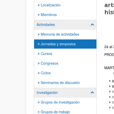
art
Localización
his
Miembros
Actividades
Mostrar/ocult
Memoria de actividades
Jornadas y simposios
24 al
Cursos
PRO
Congresos
MART
Cíclos
MA
9
Seminarios de discusión
9
1
Investigación
Mostrar/ocult
1
Grupos de investigación
1
1
Grupos de trabajo