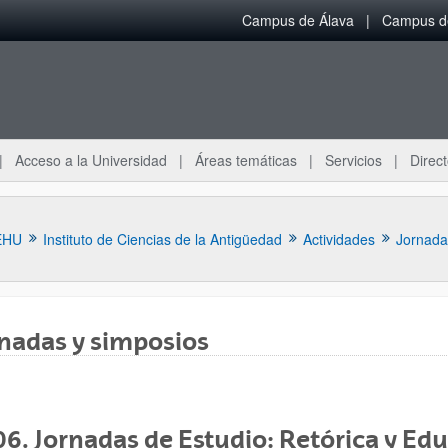
Campus de Álava
Campus de
Acceso a la Universidad
Áreas temáticas
Servicios
Direct
EHU
Instituto de Ciencias de la Antigüedad
Actividades
Jornada
nadas y simposios
ar subpáginas
6. Jornadas de Estudio: Retórica y Ed