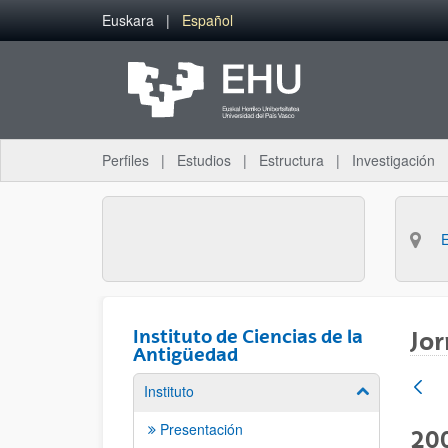
Saltar al contenido principal
Euskara
Español
Perfiles
Estudios
Estructura
Investigación
Instituto de Ciencias de la
Jor
Antigüedad
Instituto
Mostrar/ocult
Presentación
200