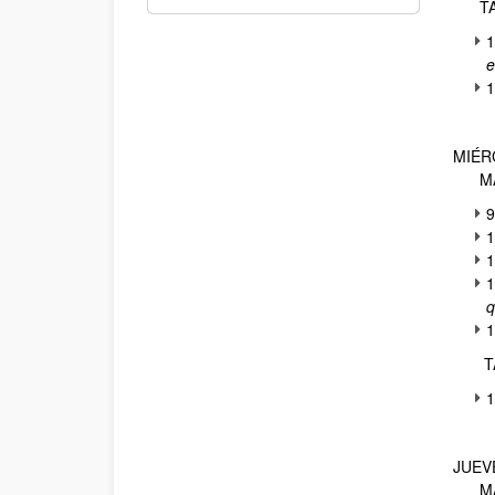
TAR
1
e
1
MIÉR
MAÑ
9
1
1
1
q
1
​
T
1
JUEV
MAÑ