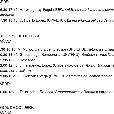
DE:
6.30-17.15: E. Torregaray Pagola (UPV/EHU):
La retórica de la diplom
mbajada
7.30-18.15: C. Rosillo López (UPV/EHU):
La enseñanza del uso de la 
COLES 25 DE OCTUBRE:
ANA:
.30-10.15: M. Muñoz García de Iturrospe (UPV/EHU):
Retórica y crist
0.30-11.15: G. Lopetegui Semperena (UPV/EHU):
Retórica y artes lib
1.30-12.00: Descanso
2.00-12.45: J. Fernández López (Universidad de La Rioja):
¿Batallas r
uattrocento italiano
3.00-13.45: F. González Vega (UPV/EHU):
Retórica del comentario de
ARDE:
6.00-18.30: Taller sobre
Retórica, Argumentación y Debate
a cargo de
ES 26 DE OCTUBRE:
ANA: