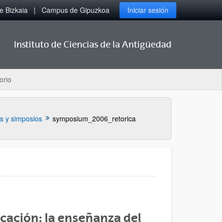
 Bizkaia
Campus de Gipuzkoa
Iniciar sesión
Instituto de Ciencias de la Antigüedad
orio
s y simposios
symposium_2006_retorica
ucación: la enseñanza del