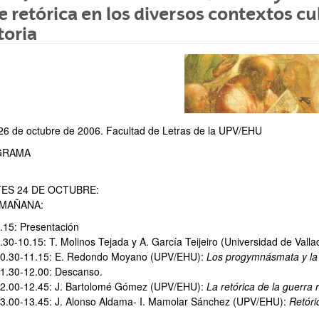
e retórica en los diversos contextos cul
toria
ar subpáginas
 26 de octubre de 2006. Facultad de Letras de la UPV/EHU
GRAMA
ES 24 DE OCTUBRE:
ÑANA:
.15: Presentación
.30-10.15: T. Molinos Tejada y A. García Teijeiro (Universidad de Valla
0.30-11.15: E. Redondo Moyano (UPV/EHU):
Los progymnásmata y la 
ar subpáginas
1.30-12.00: Descanso.
2.00-12.45: J. Bartolomé Gómez (UPV/EHU):
La retórica de la guerra
3.00-13.45: J. Alonso Aldama- I. Mamolar Sánchez (UPV/EHU):
Retóri