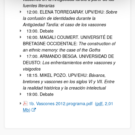
fuentes literarias
12:00. ELENA TORREGARAY. UPV/EHU:
Sobre
la confusión de identidades durante la
Antigüedad Tardía: el caso de los vascones
13:00. Debate
16:00. MAGALI COUMERT. UNIVERSITÉ DE
BRETAGNE OCCIDENTALE:
The construction of
an ethnic memory: the case of the Goths
17:00. ARMANDO BESGA. UNIVERSIDAD DE
DEUSTO:
Los enfrentamientos entre vascones y
visigodos
18:15. MIKEL POZO. UPV/EHU:
Bávaros,
bretones y vascones en los siglos VI y VII. Entre
la realidad histórica y la creación intelectual
19:00. Debate
(Abre una nueva ventana)
1b. Vascones 2012.programa.pdf
(
pdf
, 2,01
Mb
)