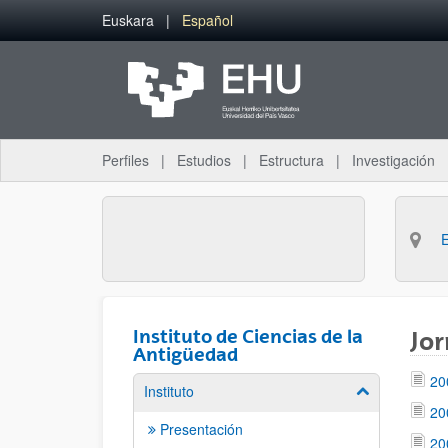
Saltar al contenido principal
Euskara
Español
Perfiles
Estudios
Estructura
Investigación
Instituto de Ciencias de la
Jor
Antigüedad
20
Instituto
Mostrar/ocult
20
Presentación
20