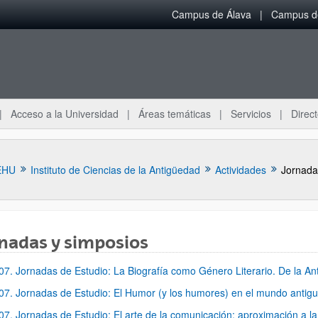
Campus de Álava
Campus de
Acceso a la Universidad
Áreas temáticas
Servicios
Direct
EHU
Instituto de Ciencias de la Antigüedad
Actividades
Jornada
nadas y simposios
07. Jornadas de Estudio: La Biografía como Género Literario. De la An
ar subpáginas
07. Jornadas de Estudio: El Humor (y los humores) en el mundo antig
07. Jornadas de Estudio: El arte de la comunicación: aproximación a la 