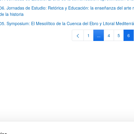
06. Jornadas de Estudio: Retórica y Educación: la enseñanza del arte re
de la historia
05. Symposium: El Mesolítico de la Cuenca del Ebro y Litoral Mediterr
ar subpáginas
1
...
4
5
6
Página
Páginas intermedi
Página
Página
Pá
ar subpáginas
ies