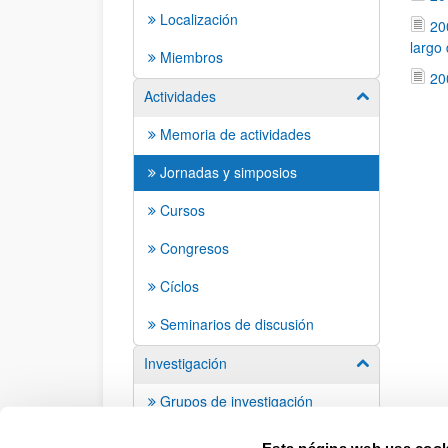
Localización
20
largo 
Miembros
20
Actividades
Mostrar/ocult
Memoria de actividades
Jornadas y simposios
Cursos
Congresos
Cíclos
Seminarios de discusión
Investigación
Mostrar/ocult
Grupos de investigación
Grupos de trabajo
Esta página web usa cook