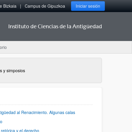
 Bizkaia
Campus de Gipuzkoa
Iniciar sesión
Instituto de Ciencias de la Antigüedad
orio
s y simposios
tigüedad al Renacimiento. Algunas calas
uo
retórica y el derecho