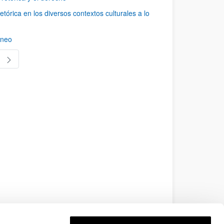
tórica en los diversos contextos culturales a lo
áneo
as Use TAB para desplazarse.
gina