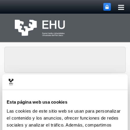
Abri
Saltar al contenido principal
me
prin
Instituto de Ciencias de
Abrir/cerrar m
Menú
la Antigüedad
Esta página web usa cookies
Las cookies de este sitio web se usan para personalizar
Jornadas y simposios
el contenido y los anuncios, ofrecer funciones de redes
sociales y analizar el tráfico. Además, compartimos
2022. Conferencias