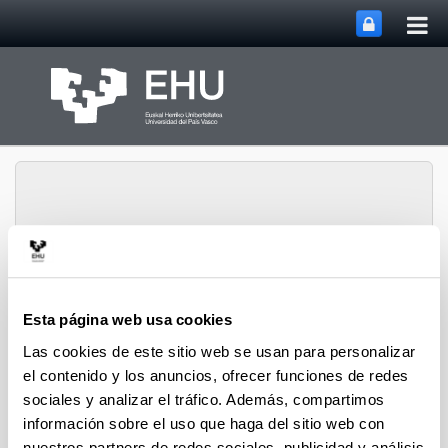
Abri
Saltar al contenido principal
me
prin
Instituto de Ciencias de
Abrir/cerrar m
Menú
Esta página web usa cookies
la Antigüedad
Las cookies de este sitio web se usan para personalizar
el contenido y los anuncios, ofrecer funciones de redes
sociales y analizar el tráfico. Además, compartimos
Jornadas y simposios
información sobre el uso que haga del sitio web con
2011. III Jornadas sobre el Humor: Saber reírse. El
nuestros partners de redes sociales, publicidad y análisis