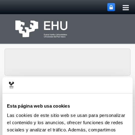
Abri
Saltar al contenido principal
me
prin
Instituto de Ciencias de
Abrir/cerrar m
Menú
la Antigüedad
Esta página web usa cookies
Las cookies de este sitio web se usan para personalizar
Congresos
el contenido y los anuncios, ofrecer funciones de redes
sociales y analizar el tráfico. Además, compartimos
2023.Congreso Internacional ANIHO 2023 (IX