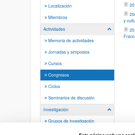
20
Localización
20
Miembros
y cult
Actividades
Mostrar/ocult
20
Franc
Memoria de actividades
Jornadas y simposios
Cursos
Congresos
Cíclos
Seminarios de discusión
Investigación
Mostrar/ocult
Grupos de investigación
Grupos de trabajo
Esta página web usa cook