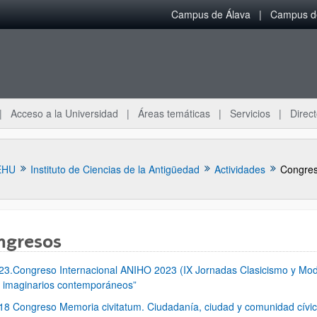
Campus de Álava
Campus de
Acceso a la Universidad
Áreas temáticas
Servicios
Direct
EHU
Instituto de Ciencias de la Antigüedad
Actividades
Congre
ngresos
23.Congreso Internacional ANIHO 2023 (IX Jornadas Clasicismo y Mode
ar subpáginas
s imaginarios contemporáneos”
18 Congreso Memoria civitatum. Ciudadanía, ciudad y comunidad cívic