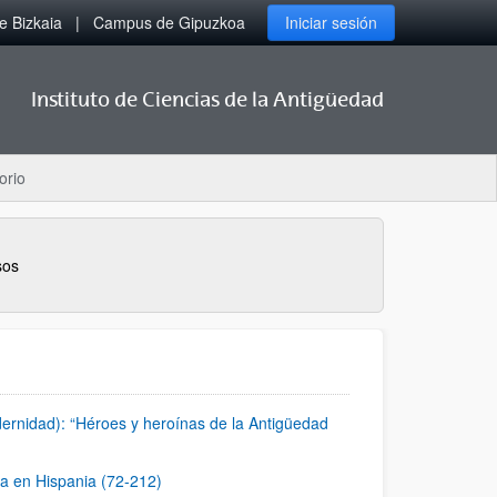
 Bizkaia
Campus de Gipuzkoa
Iniciar sesión
Instituto de Ciencias de la Antigüedad
orio
sos
rnidad): “Héroes y heroínas de la Antigüedad
a en Hispania (72-212)