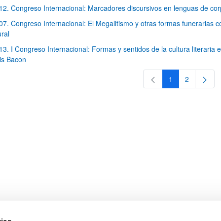
12. Congreso Internacional: Marcadores discursivos en lenguas de co
07. Congreso Internacional: El Megalitismo y otras formas funerarias
ural
ar subpáginas
13. I Congreso Internacional: Formas y sentidos de la cultura literaria
is Bacon
1
2
Página
Página
ar subpáginas
ies