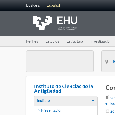
Saltar al contenido principal
Euskara
Español
Perfiles
Estudios
Estructura
Investigación
Instituto de Ciencias de la
Co
Antigüedad
20
Instituto
Mostrar/ocult
en lo
Presentación
20