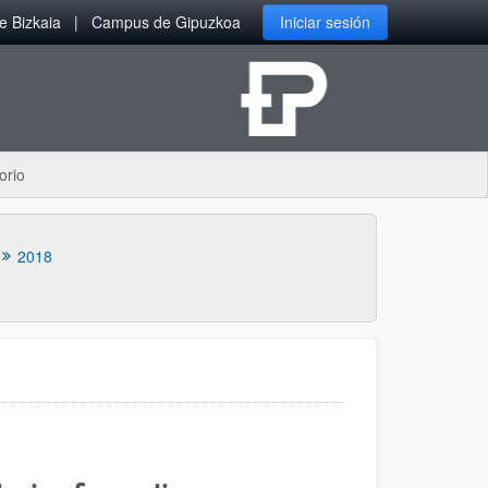
 Bizkaia
Campus de Gipuzkoa
Iniciar sesión
orio
2018