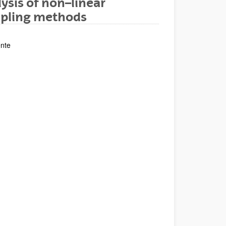
lysis of non–linear
mpling methods
ente