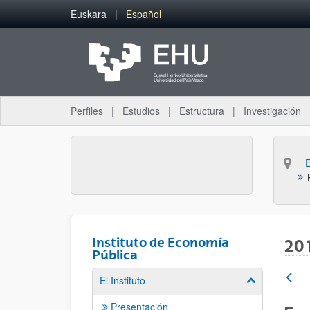
Saltar al contenido principal
Euskara
Español
Perfiles
Estudios
Estructura
Investigación
Instituto de Economía
20
Pública
El Instituto
Mostrar/ocult
Presentación