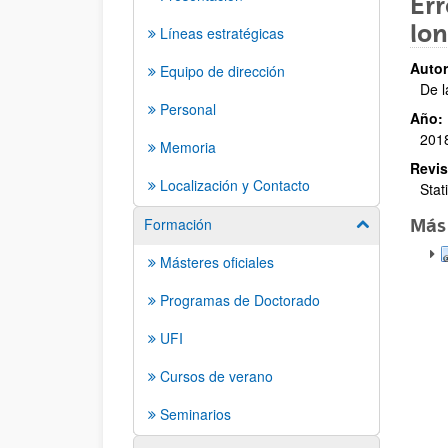
Err
lon
Líneas estratégicas
Autor
Equipo de dirección
De l
Personal
Año:
201
Memoria
Revis
Localización y Contacto
Stat
Formación
Más
Mostrar/ocult
Másteres oficiales
Programas de Doctorado
UFI
Cursos de verano
Seminarios