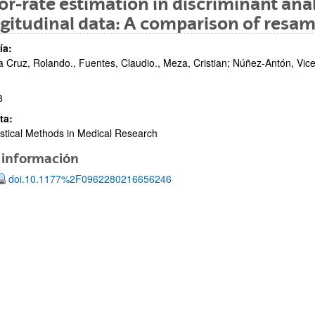
or-rate estimation in discriminant ana
gitudinal data: A comparison of resa
ía:
a Cruz, Rolando., Fuentes, Claudio., Meza, Cristian; Núñez-Antón, Vic
8
ta:
istical Methods in Medical Research
 información
ar subpáginas
doi.10.1177%2F0962280216656246