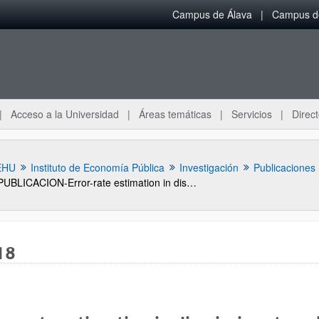
Campus de Álava
Campus de
Acceso a la Universidad
Áreas temáticas
Servicios
Direct
EHU
Instituto de Economía Pública
Investigación
Publicaciones
PUBLICACION-Error-rate estimation in discriminant analysis of non–linear longitudinal data: A comparison of resampling methods
18
ar subpáginas