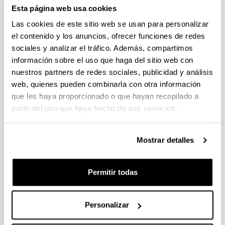
Convocatoria Redes de
Esta página web usa cookies
Investigación 2026 Ministerio de
Ciencia, Innovación y Universidades
Las cookies de este sitio web se usan para personalizar
(MICIU)
el contenido y los anuncios, ofrecer funciones de redes
sociales y analizar el tráfico. Además, compartimos
Proyecto de investigación
información sobre el uso que haga del sitio web con
Plazo de presentación cerrado: 10/06/2026 -
nuestros partners de redes sociales, publicidad y análisis
01/07/2026 14:00
web, quienes pueden combinarla con otra información
que les haya proporcionado o que hayan recopilado a
partir del uso que haya hecho de sus servicios.
Plazo interno de presentación de solicitudes:
28/06/2026
Mostrar detalles
Convocatoria
Datos de contacto
Documentos
Convocatoria
Permitir todas
(Abre una nueva ventana)
Resumen y procedimiento de participación
en una red de la UPV/EHU (publicado el
08/06/2026)
(
pdf
, 281,80
Kb
)
Personalizar
(Abre una nueva ventana)
Resolución convocatoria
(
pdf
, 560,36
Kb
)