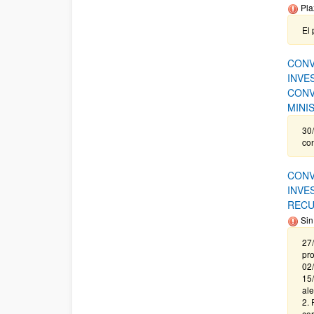
Pla
El 
CONV
INVE
CONV
MINI
30/
co
CONV
INVE
RECU
Sin
27/
pro
02/
15/
ale
2. 
cor