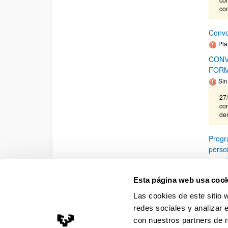
con
Convo
Pla
CONV
FORM
Sin
27/
co
de
Progr
person
agrar
Pla
Esta página web usa cook
Se 
Las cookies de este sitio 
redes sociales y analizar 
con nuestros partners de r