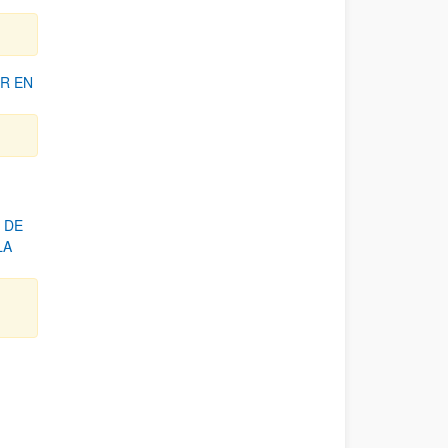
R EN
 DE
LA