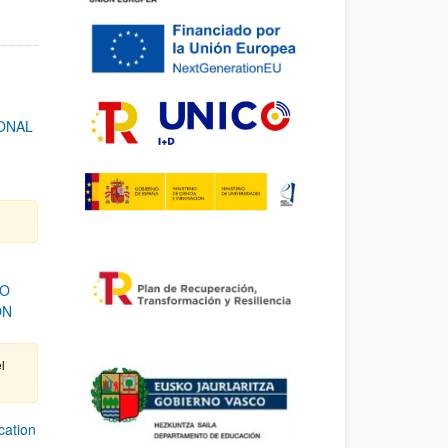
ONAL
DO
ÓN
l
cation