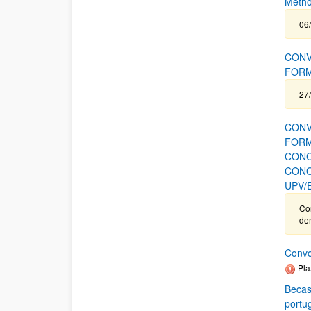
Metho
06/
CONV
FORM
27/
CONV
FORM
CONC
CONO
UPV/
Cor
de
Convo
Pla
Becas
portu