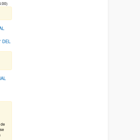
4:00)
AL
 DEL
NAL
 de
ase
a