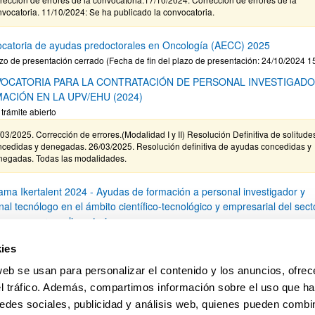
vocatoria. 11/10/2024: Se ha publicado la convocatoria.
catoria de ayudas predoctorales en Oncología (AECC) 2025
zo de presentación cerrado (Fecha de fin del plazo de presentación: 24/10/2024 1
OCATORIA PARA LA CONTRATACIÓN DE PERSONAL INVESTIGADO
ACIÓN EN LA UPV/EHU (2024)
 trámite abierto
03/2025. Corrección de errores.(Modalidad I y II) Resolución Definitiva de solitude
ncedidas y denegadas. 26/03/2025. Resolución definitiva de ayudas concedidas y
negadas. Todas las modalidades.
ama Ikertalent 2024 - Ayudas de formación a personal investigador y
al tecnólogo en el ámbito científico-tecnológico y empresarial del sect
io, pesquero y alimentario
zo de presentación cerrado: 01/06/2024 - 01/07/2024
ies
ha publicado la convocatoria
web se usan para personalizar el contenido y los anuncios, ofrec
el tráfico. Además, compartimos información sobre el uso que ha
1
2
3
...
6
edes sociales, publicidad y análisis web, quienes pueden combin
Página
Página
Página
Páginas intermedias Use TAB 
Página