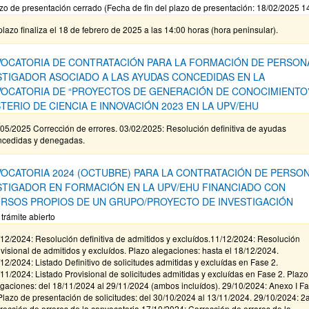
zo de presentación cerrado (Fecha de fin del plazo de presentación: 18/02/2025 1
plazo finaliza el 18 de febrero de 2025 a las 14:00 horas (hora peninsular).
OCATORIA DE CONTRATACIÓN PARA LA FORMACIÓN DE PERSON
STIGADOR ASOCIADO A LAS AYUDAS CONCEDIDAS EN LA
OCATORIA DE “PROYECTOS DE GENERACIÓN DE CONOCIMIENTO”
STERIO DE CIENCIA E INNOVACIÓN 2023 EN LA UPV/EHU
05/2025 Corrección de errores. 03/02/2025: Resolución definitiva de ayudas
ncedidas y denegadas.
OCATORIA 2024 (OCTUBRE) PARA LA CONTRATACIÓN DE PERSO
STIGADOR EN FORMACIÓN EN LA UPV/EHU FINANCIADO CON
RSOS PROPIOS DE UN GRUPO/PROYECTO DE INVESTIGACIÓN
 trámite abierto
12/2024: Resolución definitiva de admitidos y excluídos.11/12/2024: Resolución
visional de admitidos y excluídos. Plazo alegaciones: hasta el 18/12/2024.
12/2024: Listado Definitivo de solicitudes admitidas y excluídas en Fase 2.
11/2024: Listado Provisional de solicitudes admitidas y excluídas en Fase 2. Plazo
gaciones: del 18/11/2024 al 29/11/2024 (ambos incluídos). 29/10/2024: Anexo I F
Plazo de presentación de solicitudes: del 30/10/2024 al 13/11/2024. 29/10/2024: 2
rección de errores de la convocatoria.17/10/2024: Corrección de errores de la