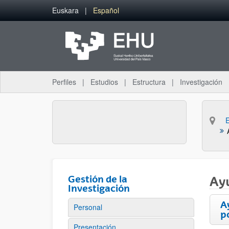
Saltar al contenido principal
Euskara
Español
Perfiles
Estudios
Estructura
Investigación
Gestión de la
Ay
Investigación
A
Personal
p
Presentación