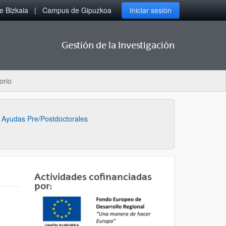
 Bizkaia
Campus de Gipuzkoa
Iniciar sesión
Gestión de la Investigación
orio
Ayudas Pre/Postdoctorales
Actividades cofinanciadas
por: