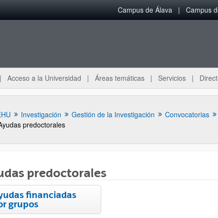
Campus de Álava
Campus de
Acceso a la Universidad
Áreas temáticas
Servicios
Direct
EHU
Investigación
Gestión de la Investigación
Convocatorias
Ayudas predoctorales
udas predoctorales
yudas financiadas
or grupos