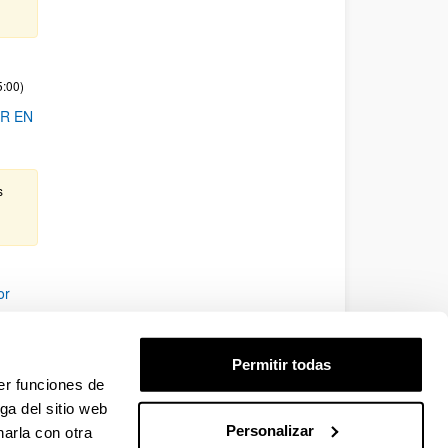
5:00)
R EN
s
or
Permitir todas
er funciones de
ga del sitio web
Personalizar
arla con otra
para desplazarse.