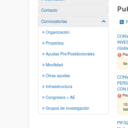
Pub
Contacto
Convocatorias
Mostrar/ocult
Organización
CONV
INVE
Proyectos
(Gobi
Ayudas Pre/Postdoctorales
Pla
Se 
Movilidad
Otras ayudas
CONV
PERS
Infraestructura
CON 
Pla
Congresos + AE
12/
Grupos de investigación
lis
PIFG2