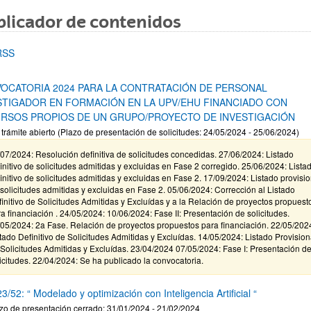
licador de contenidos
ar subpáginas
RSS
OCATORIA 2024 PARA LA CONTRATACIÓN DE PERSONAL
STIGADOR EN FORMACIÓN EN LA UPV/EHU FINANCIADO CON
RSOS PROPIOS DE UN GRUPO/PROYECTO DE INVESTIGACIÓN
 trámite abierto (Plazo de presentación de solicitudes: 24/05/2024 - 25/06/2024)
07/2024: Resolución definitiva de solicitudes concedidas. 27/06/2024: Listado
initivo de solicitudes admitidas y excluidas en Fase 2 corregido. 25/06/2024: Lista
initivo de solicitudes admitidas y excluidas en Fase 2. 17/09/2024: Listado provisio
solicitudes admitidas y excluidas en Fase 2. 05/06/2024: Corrección al Listado
initivo de Solicitudes Admitidas y Excluídas y a la Relación de proyectos propuest
a financiación . 24/05/2024: 10/06/2024: Fase II: Presentación de solicitudes.
05/2024: 2a Fase. Relación de proyectos propuestos para financiación. 22/05/202
tado Definitivo de Solicitudes Admitidas y Excluídas. 14/05/2024: Listado Provision
Solicitudes Admitidas y Excluídas. 23/04/2024 07/05/2024: Fase I: Presentación d
icitudes. 22/04/2024: Se ha publicado la convocatoria.
/52: “ Modelado y optimización con Inteligencia Artificial “
zo de presentación cerrado: 31/01/2024 - 21/02/2024