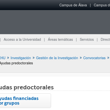
Campus de Álava
Campus de
Acceso a la Universidad
Áreas temáticas
Servicios
Direct
EHU
Investigación
Gestión de la Investigación
Convocatorias
Ayudas predoctorales
udas predoctorales
yudas financiadas
or grupos