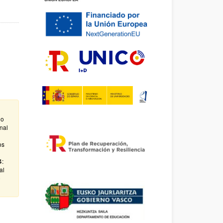
do
nal
os
4:
al
e