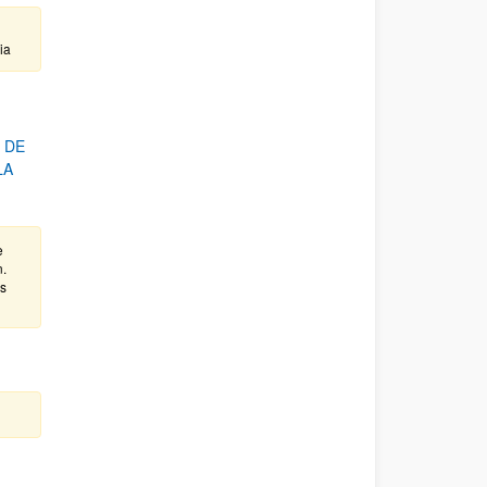
ia
 DE
LA
e
n.
as