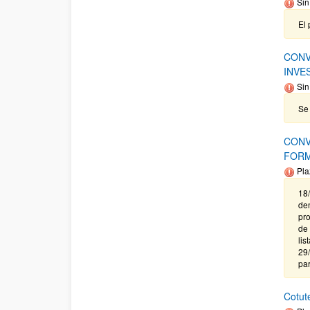
Sin
El 
CONV
INVE
Sin
Se 
CONV
FORM
Pla
18/
de
pro
de 
lis
29/
par
Cotut