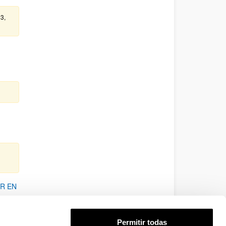
23,
R EN
Permitir todas