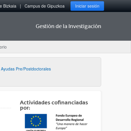
 Bizkaia
Campus de Gipuzkoa
Iniciar sesión
Gestión de la Investigación
orio
Ayudas Pre/Postdoctorales
Actividades cofinanciadas
por: