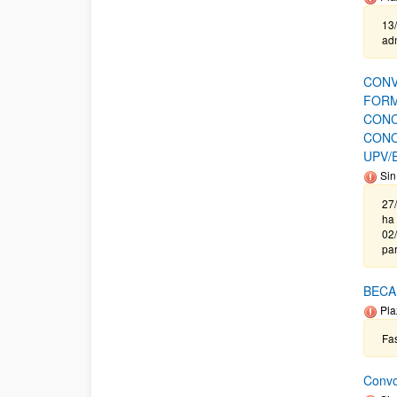
13/
adm
CONV
FORM
CONC
CONO
UPV/
Sin
27
ha 
02/
par
BECA
Pla
Fas
Convo