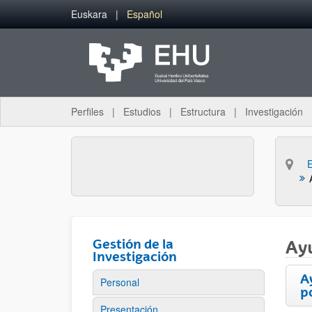
Saltar al contenido principal
Euskara
Español
Perfiles
Estudios
Estructura
Investigación
Gestión de la
Ay
Investigación
A
Personal
p
Presentación