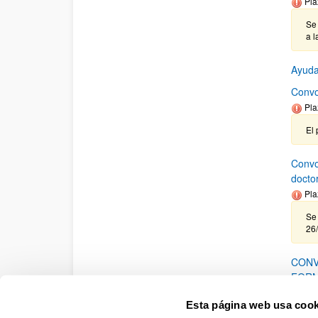
Pla
Se 
a l
Ayuda
Convo
Pla
El 
Convo
docto
Pla
Se 
26
CONV
FORM
Pla
Esta página web usa cook
16/