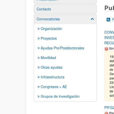
Pub
Contacto
Convocatorias
Mostrar/ocult
Organización
CONV
INVE
Proyectos
RECU
Ayudas Pre/Postdoctorales
Sin
19/
Movilidad
def
def
Otras ayudas
de 
Def
Infraestructura
par
23/
Congresos + AE
Lis
de 
sol
Grupos de investigación
PIFG23
Pla