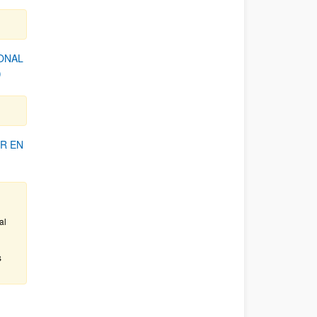
ONAL
)
R EN
al
s