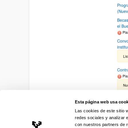
Progr
(Nuev
Becas
el Bu
Pla
Convo
insti
Lis
Contr
Pla
Nue
Convo
Esta página web usa cook
2019
Las cookies de este sitio 
Becas
redes sociales y analizar 
con nuestros partners de r