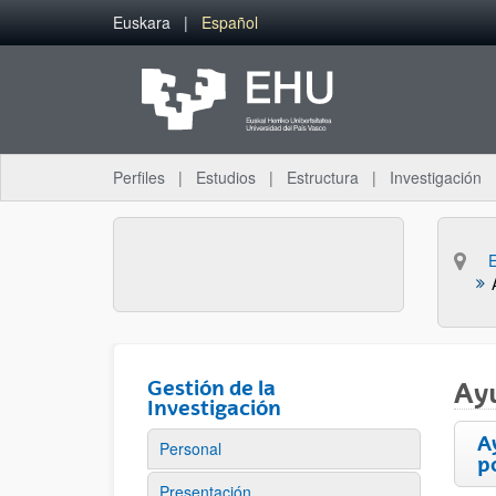
Saltar al contenido principal
Euskara
Español
Perfiles
Estudios
Estructura
Investigación
Gestión de la
Ay
Investigación
A
Personal
p
Presentación