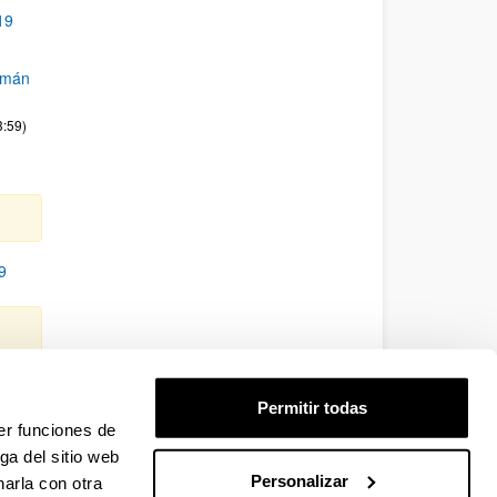
19
zmán
3:59)
9
ga"
Permitir todas
er funciones de
19
ga del sitio web
Personalizar
arla con otra
azarse.