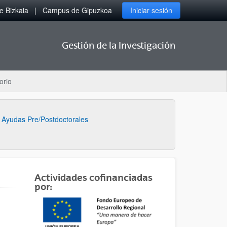
 Bizkaia
Campus de Gipuzkoa
Iniciar sesión
Gestión de la Investigación
orio
Ayudas Pre/Postdoctorales
Actividades cofinanciadas
por: