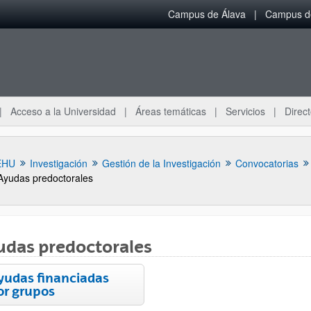
Campus de Álava
Campus de
Acceso a la Universidad
Áreas temáticas
Servicios
Direct
EHU
Investigación
Gestión de la Investigación
Convocatorias
Ayudas predoctorales
udas predoctorales
yudas financiadas
or grupos