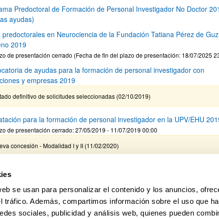
ama Predoctoral de Formación de Personal Investigador No Doctor 20
as ayudas)
 predoctorales en Neurociencia de la Fundación Tatiana Pérez de Gu
eno 2019
zo de presentación cerrado (Fecha de fin del plazo de presentación: 18/07/2025 2
catoria de ayudas para la formación de personal investigador con
tuciones y empresas 2019
tado definitivo de solicitudes seleccionadas (02/10/2019)
atación para la formación de personal investigador en la UPV/EHU 201
zo de presentación cerrado: 27/05/2019 - 11/07/2019 00:00
va concesión - Modalidad I y II (11/02/2020)
catoria de ayudas para contratos predoctorales "Salvador de Madaria
ies
web se usan para personalizar el contenido y los anuncios, ofrec
 "la Caixa" para estudios de doctorado en universidades españolas 20
el tráfico. Además, compartimos información sobre el uso que ha
1
...
4
5
6
edes sociales, publicidad y análisis web, quienes pueden combin
Página
Páginas intermedias Use TAB para despl
Página
Página
Página