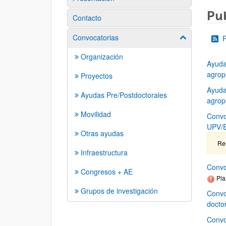
Pub
Contacto
Convocatorias
Mostrar/ocult
Organización
Ayuda
agrop
Proyectos
Ayuda
Ayudas Pre/Postdoctorales
agrop
Movilidad
Convo
UPV/E
Otras ayudas
Re
Infraestructura
Convo
Congresos + AE
Pla
Grupos de investigación
Convo
docto
Convo