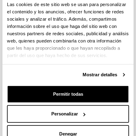
Convocatoria
Las cookies de este sitio web se usan para personalizar
(Abre una nueva ventana)
Resumen de la convocatoria y procedimiento en
el contenido y los anuncios, ofrecer funciones de redes
la UPV/EHU (2025/05/21)
(
pdf
, 547,15
Kb
)
(Abre una nueva ventana)
Anexo 1.
(
xlsx
, 12,52
Kb
)
sociales y analizar el tráfico. Además, compartimos
(Abre una nueva ventana)
Formulario de Solicitud
(
docx
, 1,10
Mb
)
información sobre el uso que haga del sitio web con
(Abre una nueva ventana)
Plantilla de evaluación
(
pdf
, 255,35
Kb
)
nuestros partners de redes sociales, publicidad y análisis
(Abre una nueva ventana)
Preguntas Frecuentes
(
pdf
, 466,18
Kb
)
web, quienes pueden combinarla con otra información
que les haya proporcionado o que hayan recopilado a
partir del uso que haya hecho de sus servicios.
Actividades cofinanciadas por:
Mostrar detalles
Permitir todas
Personalizar
Denegar