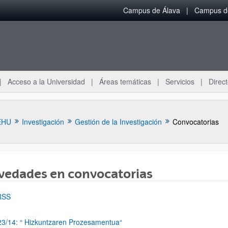
Campus de Álava
Campus de
Acceso a la Universidad
Áreas temáticas
Servicios
Direct
EHU
Investigación
Gestión de la Investigación
Convocatorias
vedades en convocatorias
RSS
3/14: “ Hizkuntzaren Prozesamentua“