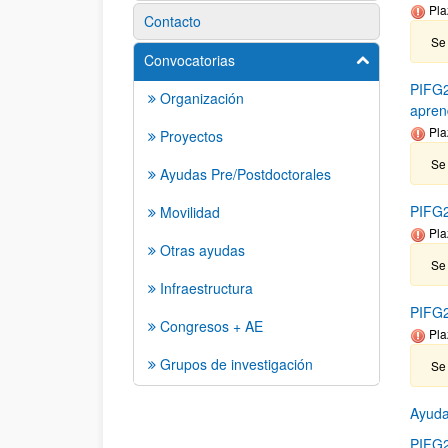
Pla
Contacto
Se
Convocatorias
Mostrar/ocult
PIFG2
Organización
aprend
Pla
Proyectos
Se
Ayudas Pre/Postdoctorales
PIFG2
Movilidad
Pla
Otras ayudas
Se
Infraestructura
PIFG2
Congresos + AE
Pla
Grupos de investigación
Se
Ayuda
PIFG2