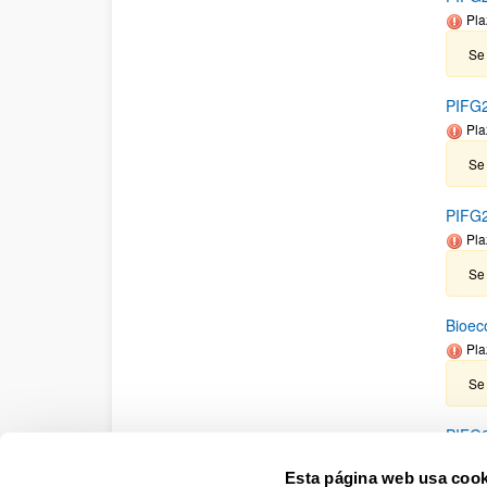
Pla
Se 
PIFG2
Pla
Se
PIFG2
Pla
Se 
Bioec
Pla
Se 
PIFG2
Pla
Esta página web usa cook