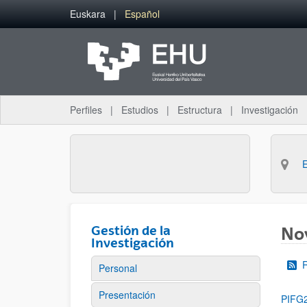
Saltar al contenido principal
Euskara
Español
Perfiles
Estudios
Estructura
Investigación
Gestión de la
No
Investigación
Personal
Presentación
PIFG2