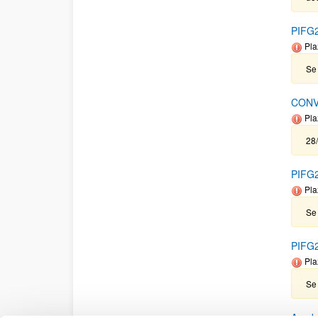
PIFG2
Pla
Se 
CONV
Pla
28
PIFG2
Pla
Se 
PIFG2
Pla
Se
Ayuda