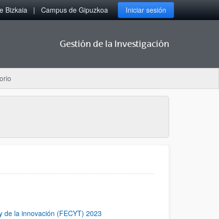
 Bizkaia
Campus de Gipuzkoa
Iniciar sesión
Gestión de la Investigación
orio
a y de la innovación (FECYT) 2023