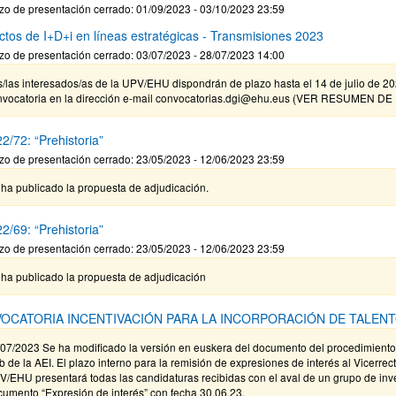
zo de presentación cerrado: 01/09/2023 - 03/10/2023 23:59
ctos de I+D+i en líneas estratégicas - Transmisiones 2023
ar subpáginas
zo de presentación cerrado: 03/07/2023 - 28/07/2023 14:00
/las interesados/as de la UPV/EHU dispondrán de plazo hasta el 14 de julio de 202
nvocatoria en la dirección e-mail convocatorias.dgi@ehu.eus (VER RESUMEN
2/72: “Prehistoria”
zo de presentación cerrado: 23/05/2023 - 12/06/2023 23:59
ha publicado la propuesta de adjudicación.
2/69: “Prehistoria”
zo de presentación cerrado: 23/05/2023 - 12/06/2023 23:59
 ha publicado la propuesta de adjudicación
OCATORIA INCENTIVACIÓN PARA LA INCORPORACIÓN DE TALEN
/07/2023 Se ha modificado la versión en euskera del documento del procedimiento
 de la AEI. El plazo interno para la remisión de expresiones de interés al Vicerrec
/EHU presentará todas las candidaturas recibidas con el aval de un grupo de inve
umento “Expresión de interés” con fecha 30.06.23.