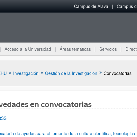
Campus de Álava
Campus de
Acceso a la Universidad
Áreas temáticas
Servicios
Direct
EHU
Investigación
Gestión de la Investigación
Convocatorias
vedades en convocatorias
RSS
catoria de ayudas para el fomento de la cultura científica, tecnológic