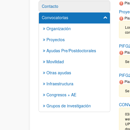
Pla
Contacto
Proye
Convocatorias
Mostrar/ocult
Pla
Los
Organización
co
Proyectos
PIFG2
Ayudas Pre/Postdoctorales
Pla
Movilidad
Se 
Otras ayudas
PIFG2
Pla
Infraestructura
Se
Congresos + AE
CONV
Grupos de investigación
03
web
UPV
doc