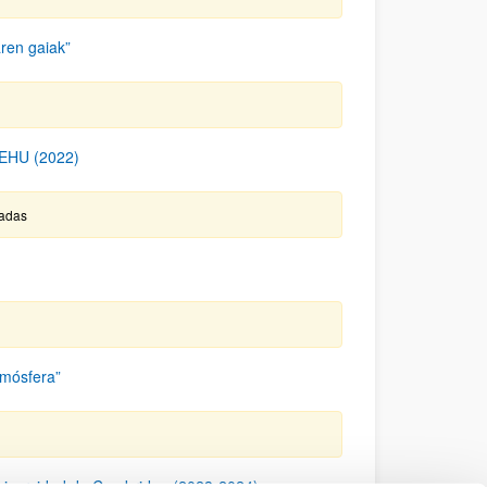
ren gaiak”
EHU (2022)
gadas
tmósfera”
 Universidad de Cambridge (2023-2024)