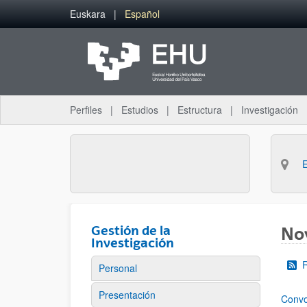
Saltar al contenido principal
Euskara
Español
Perfiles
Estudios
Estructura
Investigación
Gestión de la
No
Investigación
Personal
Presentación
Convo