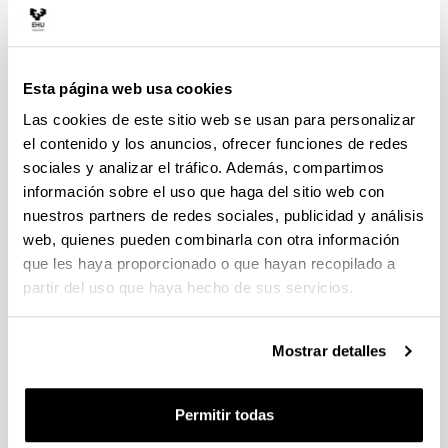
Actividades de investigación relacionadas con la
prevención de los trastornos del juego
Plazo de presentación cerrado: 20/04/2023 - 14/05/2023
Esta página web usa cookies
23:59
Las cookies de este sitio web se usan para personalizar
Para manifestar interés en participar pónganse en
contacto con el Vicerrectorado de Investigación en el
el contenido y los anuncios, ofrecer funciones de redes
correo electrónico convocatorias.dgi@ehu.eus, indicando
sociales y analizar el tráfico. Además, compartimos
en el tema del mensaje “Trastornos del juego 2023” o
información sobre el uso que haga del sitio web con
llamando al teléfono 946.018.008. El plazo interno estará
abierto hasta el 14/05/23.
nuestros partners de redes sociales, publicidad y análisis
web, quienes pueden combinarla con otra información
PIFG22/48: “Preparación de biotintas para impresión
que les haya proporcionado o que hayan recopilado a
3D”
partir del uso que haya hecho de sus servicios.
Plazo de presentación cerrado: 09/03/2023 - 29/03/2023
23:59
Mostrar detalles
La convocatoria ha quedado desierta.
Subvenciones para la realización de actividades
Permitir todas
relacionadas con la promoción e implementación de la
Agenda 2030 para el Desarrollo Sostenible-2023