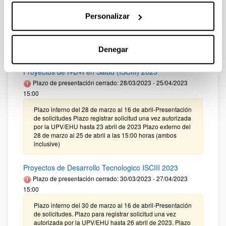
Plazo de presentación cerrado: 03/04/2023 - 16/04/2023
Personalizar
Premio de Investigación del Consejo Económico y
Social, Convocatoria XXII
Plazo de presentación cerrado: 29/03/2023 - 28/04/2023
Denegar
23:59
Proyectos de I+D+I en Salud (ISCIII) 2023
Plazo de presentación cerrado: 28/03/2023 - 25/04/2023
15:00
Plazo interno del 28 de marzo al 16 de abril-Presentación
de solicitudes Plazo registrar solicitud una vez autorizada
por la UPV/EHU hasta 23 abril de 2023 Plazo externo del
28 de marzo al 25 de abril a las 15:00 horas (ambos
inclusive)
Proyectos de Desarrollo Tecnologico ISCIII 2023
Plazo de presentación cerrado: 30/03/2023 - 27/04/2023
15:00
Plazo interno del 30 de marzo al 16 de abril-Presentación
de solicitudes. Plazo para registrar solicitud una vez
autorizada por la UPV/EHU hasta 26 abril de 2023. Plazo