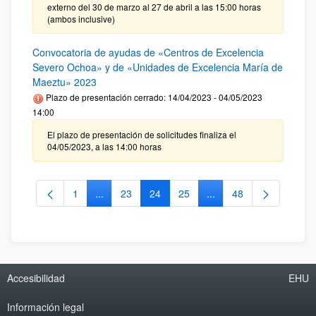
externo del 30 de marzo al 27 de abril a las 15:00 horas
(ambos inclusive)
Convocatoria de ayudas de «Centros de Excelencia
Severo Ochoa» y de «Unidades de Excelencia María de
Maeztu» 2023
Plazo de presentación cerrado: 14/04/2023 - 04/05/2023
14:00
El plazo de presentación de solicitudes finaliza el
04/05/2023, a las 14:00 horas
1
...
23
24
25
...
48
Página
Páginas intermedias Use TAB para desplazarse.
Página
Página
Página
Páginas intermedias Us
Página
Accesibilidad
EHU
Información legal