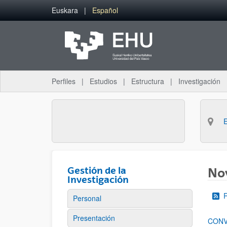
Saltar al contenido principal
Euskara
Español
Perfiles
Estudios
Estructura
Investigación
Gestión de la
No
Investigación
Personal
Presentación
CONV