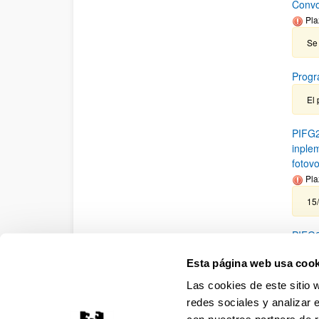
Convo
Pla
Se 
Progr
El 
PIFG2
inple
fotovo
Pla
15
PIFG2
Pla
Esta página web usa cook
15
Las cookies de este sitio 
redes sociales y analizar 