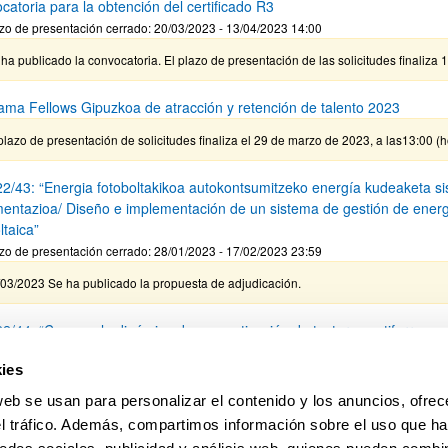
catoria para la obtención del certificado R3
zo de presentación cerrado: 20/03/2023 - 13/04/2023 14:00
ha publicado la convocatoria. El plazo de presentación de las solicitudes finaliza 
ama Fellows Gipuzkoa de atracción y retención de talento 2023
plazo de presentación de solicitudes finaliza el 29 de marzo de 2023, a las13:00 (
2/43: “Energia fotoboltakikoa autokontsumitzeko energía kudeaketa s
mentazioa/ Diseño e implementación de un sistema de gestión de energ
ltaica”
zo de presentación cerrado: 28/01/2023 - 17/02/2023 23:59
/03/2023 Se ha publicado la propuesta de adjudicación.
2/44: “Caos en la dinámica de magnetización de texturas antiferromag
zo de presentación cerrado: 28/01/2023 - 17/02/2023 23:59
ies
/03/2023 Se ha publicado la propuesta de adjudicación.
web se usan para personalizar el contenido y los anuncios, ofrec
el tráfico. Además, compartimos información sobre el uso que ha