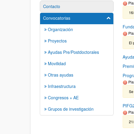
Pla
Contacto
16/
Convocatorias
Mostrar/ocult
Funda
Organización
Pla
Proyectos
El 
Ayudas Pre/Postdoctorales
Ayuda
Movilidad
Premi
Otras ayudas
Prog
Pla
Infraestructura
Se
Congresos + AE
PIFG2
Grupos de investigación
Pla
21