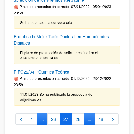
35 edición de los Premios Rei Jaume I
Plazo de presentación cerrado: 07/01/2023 - 05/04/2023
23:59
Se ha publicado la convocatoria
Premio a la Mejor Tesis Doctoral en Humanidades
Digitales
El plazo de presntación de solicitudes finaliza el
31/01/2023, a las 14:00
PIFG22/34: “Química Teórica”
Plazo de presentación cerrado: 01/12/2022 - 23/12/2022
23:59
11/01/2023 Se ha publicado la propuesta de
adjudicación
1
...
26
27
28
...
48
Página
Páginas intermedias Use TAB para desplazarse.
Página
Página
Página
Páginas intermedias Us
Página