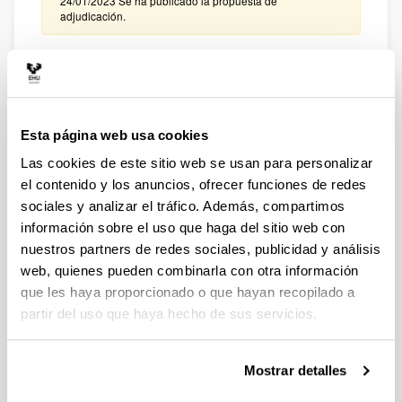
24/01/2023 Se ha publicado la propuesta de
adjudicación.
PIFG22/35: “Herramientas de visión artificial para la
renovación digital de empresas de la CAPV. Aplicación
al control (semi)automatizado de baños de
recubrimiento y a la industria alimentaria”,
Plazo de presentación cerrado: 14/12/2022 - 03/01/2023
Esta página web usa cookies
23:59
Las cookies de este sitio web se usan para personalizar
24/01/2023 Se ha publicado la propuesta de
el contenido y los anuncios, ofrecer funciones de redes
adjudicación
sociales y analizar el tráfico. Además, compartimos
información sobre el uso que haga del sitio web con
PIFG22/38: “Valorización de la lignina”
nuestros partners de redes sociales, publicidad y análisis
Plazo de presentación cerrado: 16/12/2022 - 05/01/2023
web, quienes pueden combinarla con otra información
23:59
que les haya proporcionado o que hayan recopilado a
24/01/2023 Se ha publicado la propuesta de
partir del uso que haya hecho de sus servicios.
adjudicación
Convocatoria de ayudas predoctorales: Programa FPU
Mostrar detalles
2022