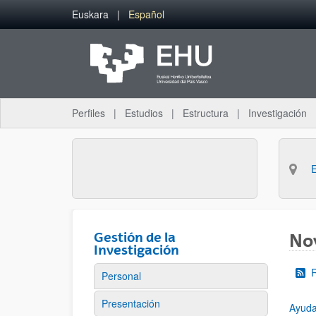
Saltar al contenido principal
Euskara
Español
Perfiles
Estudios
Estructura
Investigación
Gestión de la
No
Investigación
Personal
Presentación
Ayudas