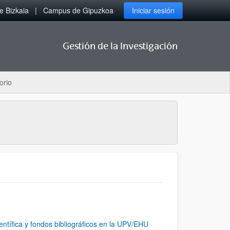
 Bizkaia
Campus de Gipuzkoa
Iniciar sesión
Gestión de la Investigación
orio
entífica y fondos bibliográficos en la UPV/EHU