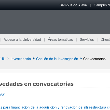
Campus de Álava
Campus de
Acceso a la Universidad
Áreas temáticas
Servicios
Direct
EHU
Investigación
Gestión de la Investigación
Convocatorias
vedades en convocatorias
RSS
 para financiación de la adquisición y renovación de infraestructura ci