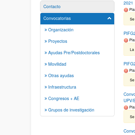
2021
Contacto
Pla
Convocatorias
Mostrar/ocult
Se 
Organización
PIFG2
Pla
Proyectos
La
Ayudas Pre/Postdoctorales
PIFG2
Movilidad
Pla
Otras ayudas
Se
Infraestructura
Convo
Congresos + AE
UPV/E
Pla
Grupos de investigación
Se 
Convo