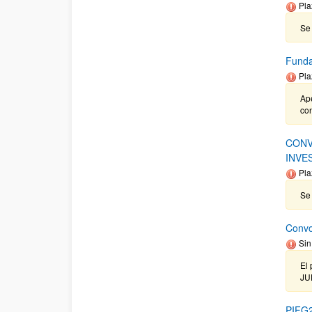
Pla
Se 
Funda
Pla
Ape
con
CONV
INVE
Pla
Se 
Convo
Sin
El 
JU
PIFG2