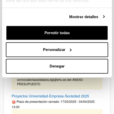
partir del uso que haya hecho de sus servicios.
EHU FINANCIADO CON RECURSOS PROPIOS DE UN
GRUPO/PROYECTO DE INVESTIGACIÓN 2025-II
Plazo de presentación cerrado: 15/10/2025 - 23/10/2025
Mostrar detalles
19/01/2026. Resolución definitiva de adjudicados y
excluidos.
Permitir todas
CONVOCATORIA PROYECTOS DE COLABORACIÓN
PÚBLICO-PRIVADA 2025
Plazo de presentación cerrado: 09/01/2026 - 30/01/2026
Personalizar
14:00
El plazo para presentar solicitudes finaliza el 30 de enero
Denegar
de 2026 a las 14:00. Hasta el 16 de enero de 2026: Para
manifestar el interés en participar en la convocatoria.
Hasta el 22 de enero de 2026: Para la remisión a
convocatoriasestatales.dgi@ehu.es del ANEXO
PRESUPUESTO
Proyectos Universidad-Empresa-Sociedad 2025
Plazo de presentación cerrado: 17/03/2025 - 04/04/2025
13:00