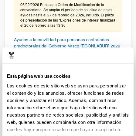
06/02/2026 Publicada Orden de Modificación de la
convocatoria. Se amplía el período de solicitud de estas
ayudas hasta el 27 de febrero de 2026, incluido. El plazo
de presentación de las “Expresiones de interés” finalizará
el 20 de febrero a las 13:30
Ayudas a la movilidad para personas contratadas
predoctorales del Gobierno Vasco [EGONLABUR] 2026
Modalidad B
Plazo de presentación cerrado (Fecha de fin del plazo de
presentación: 16/02/2026)
Se ha publicado la convocatoria
Esta página web usa cookies
Las cookies de este sitio web se usan para personalizar
Ayudas a la movilidad para personas contratadas
el contenido y los anuncios, ofrecer funciones de redes
predoctorales del Gobierno Vasco [EGONLABUR] 2026
sociales y analizar el tráfico. Además, compartimos
Plazo de presentación cerrado: 24/11/2025 - 23/12/2025
información sobre el uso que haga del sitio web con
Se ha publicado la convocatoria
nuestros partners de redes sociales, publicidad y análisis
web, quienes pueden combinarla con otra información
CONVOCATORIA PARA LA CONTRATACIÓN DE
que les haya proporcionado o que hayan recopilado a
PERSONAL INVESTIGADOR EN FORMACIÓN EN LA