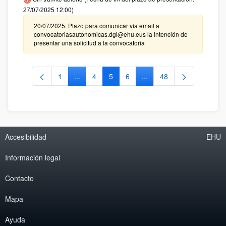
27/07/2025 12:00)
20/07/2025: Plazo para comunicar vía email a
convocatoriasautonomicas.dgi@ehu.eus la intención de
presentar una solicitud a la convocatoria
1
...
4
5
6
...
48
Página
Páginas intermedias Use TAB para desplazars
Página
Página
Página
Páginas intermedias Use
Página
Accesibilidad
EHU
Información legal
Contacto
Mapa
Ayuda