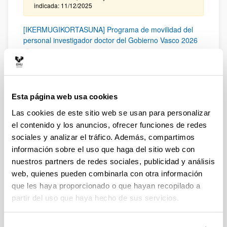
indicada: 11/12/2025
[IKERMUGIKORTASUNA] Programa de movilidad del
personal investigador doctor del Gobierno Vasco 2026
Plazo de presentación cerrado: 24/11/2025 - 23/12/2025
Plazo interno de presentación de solicitudes: hasta el 19
de diciembre de 2025 a las 14:00 horas
Esta página web usa cookies
PROYECTOS EDUCACIÓN + UNIVERSIDAD 2025 -
2026
Las cookies de este sitio web se usan para personalizar
Sin trámite abierto (Fecha de fin del plazo de presentación:
el contenido y los anuncios, ofrecer funciones de redes
12/06/2025)
sociales y analizar el tráfico. Además, compartimos
12/11/2025 Relación provisional de ayudas concedidas y
información sobre el uso que haga del sitio web con
denegadas. 28/05/2025 Fecha límite para el envío el
nuestros partners de redes sociales, publicidad y análisis
Anexo I. Ver resto de plazos internos para la presentación
web, quienes pueden combinarla con otra información
de solicitudes en el Resumen de procedimiento en la
UPV/EHU publicado.
que les haya proporcionado o que hayan recopilado a
partir del uso que haya hecho de sus servicios.
Ayudas postdoctorales Juan de la Cierva 2025
Plazo de presentación cerrado: 25/11/2025 - 10/12/2025