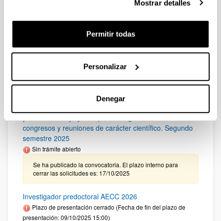
Mostrar detalles
El plazo para presentar las solicitudes finaliza el
10/12/2025 a las 14:00 horas (hora peninsular)
Permitir todas
Convocatoria de ayudas a proyectos de investigación
en enfermedades cardiovasculares de la Fundación
Vasca de Innovación e Investigación Sanitarias, Bioef
Personalizar
Plazo de presentación cerrado: 06/11/2025 - 09/12/2025
Plazo interno EHU envío documentación: hasta el
28/11/2025
Denegar
[IKERBILERAK] Ayudas para la organización de
congresos y reuniones de carácter científico. Segundo
semestre 2025
Sin trámite abierto
Se ha publicado la convocatoria. El plazo interno para
cerrar las solicitudes es: 17/10/2025
Investigador predoctoral AECC 2026
Plazo de presentación cerrado (Fecha de fin del plazo de
presentación: 09/10/2025 15:00)