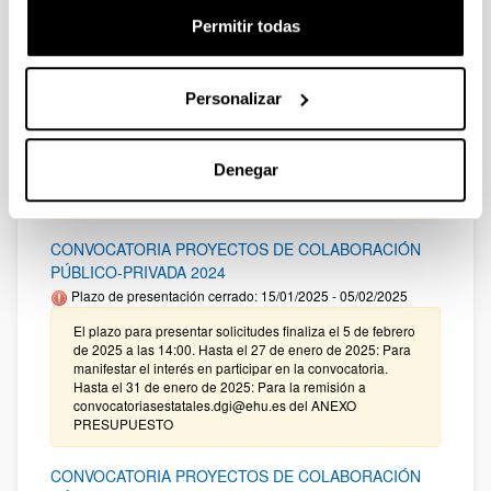
CONVOCATORIA PARA LA CONTRATACIÓN DE
Permitir todas
PERSONAL INVESTIGADOR DOCTOR EN LA
UPV/EHU (2024)
Plazo de presentación cerrado: 13/05/2024 - 12/06/2024
Personalizar
15:00
Corrección error material relación definitiva de solicitudes
concedidas y denegadas (27/05/2025). Corrección de
Denegar
errores a la Resolucion definitiva de solicitudes
concedidas y denegadas (27/02/2025)
CONVOCATORIA PROYECTOS DE COLABORACIÓN
PÚBLICO-PRIVADA 2024
Plazo de presentación cerrado: 15/01/2025 - 05/02/2025
El plazo para presentar solicitudes finaliza el 5 de febrero
de 2025 a las 14:00. Hasta el 27 de enero de 2025: Para
manifestar el interés en participar en la convocatoria.
Hasta el 31 de enero de 2025: Para la remisión a
convocatoriasestatales.dgi@ehu.es del ANEXO
PRESUPUESTO
CONVOCATORIA PROYECTOS DE COLABORACIÓN