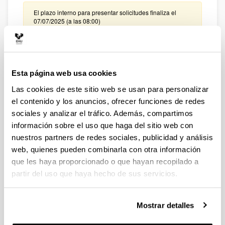
El plazo interno para presentar solicitudes finaliza el
07/07/2025 (a las 08:00)
Convocatoria de ayudas del Ministerio de Ciencia e
Innovación para incentivar la consolidación
investigadora 2025
Esta página web usa cookies
Plazo de presentación cerrado: 24/06/2025 - 15/07/2025
Las cookies de este sitio web se usan para personalizar
Plazo interno para envío de la expresión de interés:
el contenido y los anuncios, ofrecer funciones de redes
30/06/2025 - Priorización de las solicitudes que van a ser
avaladas por la UPV/EHU: 01/07/2025 a 03/07/2025.
sociales y analizar el tráfico. Además, compartimos
información sobre el uso que haga del sitio web con
CONVOCATORIA PARA LA CONTRATACIÓN DE
nuestros partners de redes sociales, publicidad y análisis
PERSONAL INVESTIGADOR EN FORMACIÓN EN LA
web, quienes pueden combinarla con otra información
UPV/EHU (2024)
que les haya proporcionado o que hayan recopilado a
Sin trámite abierto
partir del uso que haya hecho de sus servicios.
27/03/2025. Corrección de errores.(Modalidad I y II)
Resolución Definitiva de solitudes concedidas y
denegadas. 26/03/2025. Resolución definitiva de ayudas
Mostrar detalles
concedidas y denegadas. Todas las modalidades.