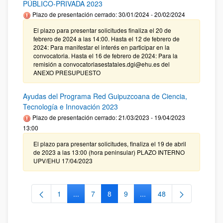
PÚBLICO-PRIVADA 2023
Plazo de presentación cerrado: 30/01/2024 - 20/02/2024
El plazo para presentar solicitudes finaliza el 20 de
febrero de 2024 a las 14:00. Hasta el 12 de febrero de
2024: Para manifestar el interés en participar en la
convocatoria. Hasta el 16 de febrero de 2024: Para la
remisión a convocatoriasestatales.dgi@ehu.es del
ANEXO PRESUPUESTO
Ayudas del Programa Red Guipuzcoana de Ciencia,
Tecnología e Innovación 2023
Plazo de presentación cerrado: 21/03/2023 - 19/04/2023
13:00
El plazo para presentar solicitudes, finaliza el 19 de abril
de 2023 a las 13:00 (hora peninsular) PLAZO INTERNO
UPV/EHU 17/04/2023
1
...
7
8
9
...
48
Página
Páginas intermedias Use TAB para desplazars
Página
Página
Página
Páginas intermedias Use
Página