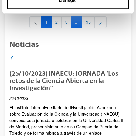
al 30/07/2026 (ambos incluídos)
1
2
3
...
95
Página
Página
Página
Páginas intermedias Use TAB 
Página
Noticias
(25/10/2023) INAECU: JORNADA ‘Los
retos de la Ciencia Abierta en la
Investigación”
20/10/2023
El Instituto interuniversitario de INvestigación Avanzada
sobre Evaluación de la Ciencia y la Universdad (INAECU)
convoca esta jornada a celebrar en la Universidad Carlos III
de Madrid, presencialmente en su Campus de Puerta de
Toledo y de forma híbrida a través de un enlace