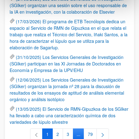
(SGIker) organizan una sesión sobre el uso responsable de
la IA en investigación, con la colaboración de Elsevier
(17/03/2026) El programa de ETB Tecnólopis dedica un
espacio al Servicio de RMN de Gipuzkoa en el que relata el
trabajo que realiza el Técnico del Servicio, Iñaki Santos, a la
hora de caracterizar el lúpulo que se utiliza para la
elaboración de Sagarlup.
(31/10/2025) Los Servicios Generales de Investigación
(SGIker) participan en las XI Jornadas de Doctorados en
Economía y Empresa de la UPV/EHU
(12/06/2025) Los Servicios Generales de Investigación
(SGIker) organizan la jornada nº 28 para la discusión de
resultados de los ensayos de aptitud de análisis elemental
orgánico y análisis isotópico
(13/05/2025) El Servicio de RMN-Gipuzkoa de los SGIker
ha llevado a cabo una caracterización química de dos
variedades de lúpulo silvestre
1
2
3
...
79
Página
Página
Página
Páginas intermedias Use TAB 
Página