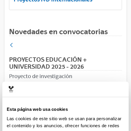
Novedades en convocatorias
PROYECTOS EDUCACIÓN +
UNIVERSIDAD 2025 - 2026
Proyecto de investigación
Sin trámite abierto (Fecha de fin del plazo de
presentación: 12/06/2025)
12/11/2025 Relación provisional de ayudas
Esta página web usa cookies
concedidas y denegadas. 28/05/2025 Fecha límite
Las cookies de este sitio web se usan para personalizar
para el envío el Anexo I. Ver resto de plazos internos
el contenido y los anuncios, ofrecer funciones de redes
para la presentación de solicitudes en el Resumen de