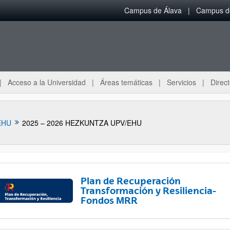
Campus de Álava
Campus de
Acceso a la Universidad
Áreas temáticas
Servicios
Direct
EHU
2025 – 2026 HEZKUNTZA UPV/EHU
Plan de Recuperación
Transformación y Resiliencia-
Fondos MRR
ar subpáginas