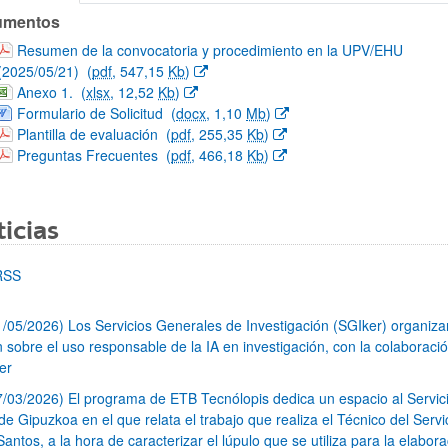
umentos
vocatoria
(Abre una nueva ventana)
Resumen de la convocatoria y procedimiento en la UPV/EHU
(2025/05/21)
(
pdf
, 547,15
Kb
)
(Abre una nueva ventana)
Anexo 1.
(
xlsx
, 12,52
Kb
)
(Abre una nueva ventana)
Formulario de Solicitud
(
docx
, 1,10
Mb
)
(Abre una nueva ventana)
Plantilla de evaluación
(
pdf
, 255,35
Kb
)
(Abre una nueva ventana)
Preguntas Frecuentes
(
pdf
, 466,18
Kb
)
icias
RSS
1/05/2026) Los Servicios Generales de Investigación (SGIker) organiz
n sobre el uso responsable de la IA en investigación, con la colaboraci
er
7/03/2026) El programa de ETB Tecnólopis dedica un espacio al Servic
 Gipuzkoa en el que relata el trabajo que realiza el Técnico del Servi
Santos, a la hora de caracterizar el lúpulo que se utiliza para la elabor