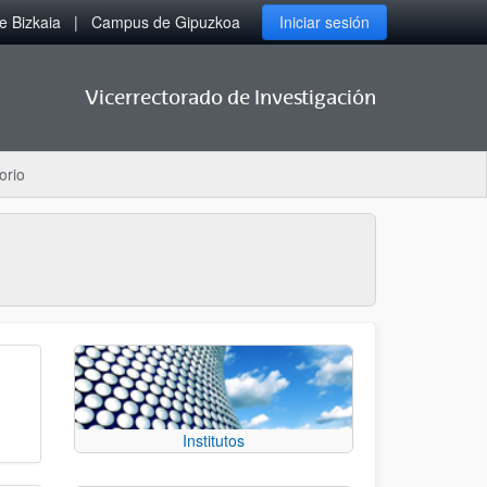
 Bizkaia
Campus de Gipuzkoa
Iniciar sesión
Vicerrectorado de Investigación
orio
Institutos