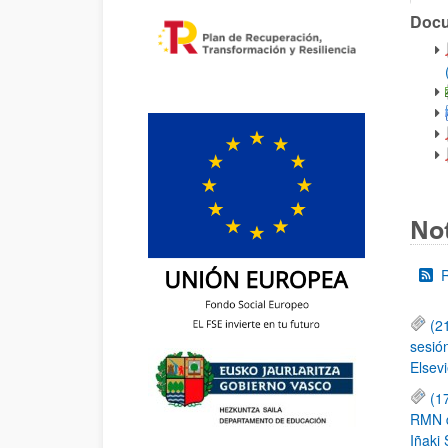
Doc
Con
Not
(2
sesió
Elsevi
(1
RMN de
Iñaki 