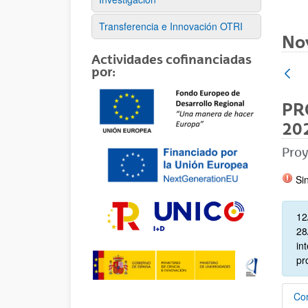
Transferencia e Innovación OTRI
No
Actividades cofinanciadas
por:
PR
202
Proy
Sin
12
28
in
pr
Con