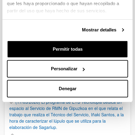
que les haya proporcionado o que hayan recopilado a
Convocatoria
partir del uso que haya hecho de sus servicios.
Enlace
Convocatoria
(Abre una nueva ventana)
Enlace
Mostrar detalles
Permitir todas
Noticias
RSS
Personalizar
(21/05/2026) Los Servicios Generales de Investigación
(SGIker) organizan una sesión sobre el uso responsable de
Denegar
la IA en investigación, con la colaboración de Elsevier
(17/03/2026) El programa de ETB Tecnólopis dedica un
espacio al Servicio de RMN de Gipuzkoa en el que relata el
trabajo que realiza el Técnico del Servicio, Iñaki Santos, a la
hora de caracterizar el lúpulo que se utiliza para la
elaboración de Sagarlup.