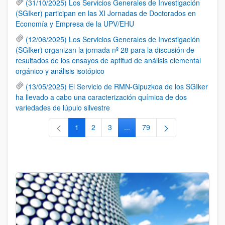
(31/10/2025) Los Servicios Generales de Investigación
(SGIker) participan en las XI Jornadas de Doctorados en
Economía y Empresa de la UPV/EHU
(12/06/2025) Los Servicios Generales de Investigación
(SGIker) organizan la jornada nº 28 para la discusión de
resultados de los ensayos de aptitud de análisis elemental
orgánico y análisis isotópico
(13/05/2025) El Servicio de RMN-Gipuzkoa de los SGIker
ha llevado a cabo una caracterización química de dos
variedades de lúpulo silvestre
1
2
3
...
79
Página
Página
Página
Páginas intermedias Use TAB 
Página