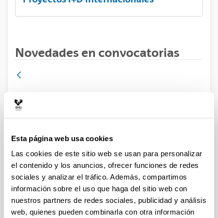
Novedades en convocatorias
Ayudas para investigadores o
investigadoras visitantes en Clare Hall
de la Universidad de Cambridge (2023-
2024)
Esta página web usa cookies
Otras ayudas
Las cookies de este sitio web se usan para personalizar
el contenido y los anuncios, ofrecer funciones de redes
Plazo de presentación cerrado: 23/06/2023 - 22/07/2023
sociales y analizar el tráfico. Además, compartimos
23:59
información sobre el uso que haga del sitio web con
nuestros partners de redes sociales, publicidad y análisis
Se ha publicado la convocatoria.
web, quienes pueden combinarla con otra información