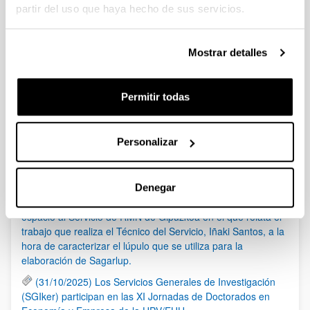
Convocatoria
partir del uso que haya hecho de sus servicios.
(Abre una nueva ventana)
Convocatoria
(
pdf
, 562,77
Kb
)
(Abre una nueva ventana)
Solicitud
(
docx
, 82,96
Kb
)
Mostrar detalles
Noticias
Permitir todas
RSS
Personalizar
(21/05/2026) Los Servicios Generales de Investigación
(SGIker) organizan una sesión sobre el uso responsable de
la IA en investigación, con la colaboración de Elsevier
Denegar
(17/03/2026) El programa de ETB Tecnólopis dedica un
espacio al Servicio de RMN de Gipuzkoa en el que relata el
trabajo que realiza el Técnico del Servicio, Iñaki Santos, a la
hora de caracterizar el lúpulo que se utiliza para la
elaboración de Sagarlup.
(31/10/2025) Los Servicios Generales de Investigación
(SGIker) participan en las XI Jornadas de Doctorados en