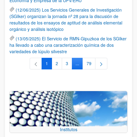
Economía y Empresa de la UPV/EHU
(12/06/2025) Los Servicios Generales de Investigación
(SGIker) organizan la jornada nº 28 para la discusión de
resultados de los ensayos de aptitud de análisis elemental
orgánico y análisis isotópico
(13/05/2025) El Servicio de RMN-Gipuzkoa de los SGIker
ha llevado a cabo una caracterización química de dos
variedades de lúpulo silvestre
1
2
3
...
79
Página
Página
Página
Páginas intermedias Use TAB 
Página
Institutos