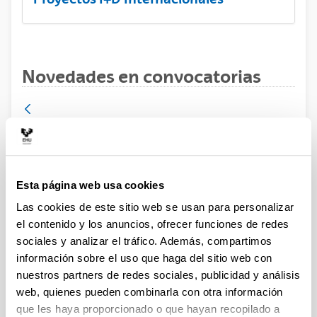
Novedades en convocatorias
Ayudas para la movilidad de personal
investigador para estancias en agentes
de la Red Vasca de Ciencia y
Esta página web usa cookies
Tecnología e Innovación (RVCTI) de 15
Las cookies de este sitio web se usan para personalizar
a 90 días – 2023
el contenido y los anuncios, ofrecer funciones de redes
Movilidad
sociales y analizar el tráfico. Además, compartimos
información sobre el uso que haga del sitio web con
Convocatoria
Convocatorias anteriores
nuestros partners de redes sociales, publicidad y análisis
Datos de contacto
web, quienes pueden combinarla con otra información
que les haya proporcionado o que hayan recopilado a
Documentos