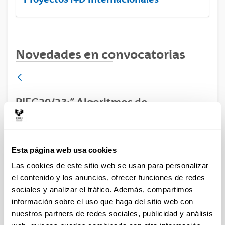
Novedades en convocatorias
PIFG20/23:” Algoritmos de
Cancelación en Sistemas In-Band Full
Duplex basados en NOMA”
Predoctoral
Esta página web usa cookies
Plazo de presentación cerrado: 25/02/2021 - 17/03/2021
Las cookies de este sitio web se usan para personalizar
el contenido y los anuncios, ofrecer funciones de redes
Se ha publicado la propuesta de adjudicación
sociales y analizar el tráfico. Además, compartimos
información sobre el uso que haga del sitio web con
nuestros partners de redes sociales, publicidad y análisis
Convocatoria
Listados
Datos de contacto