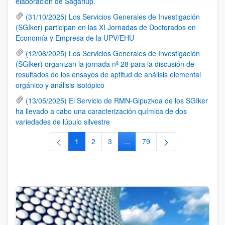
elaboración de Sagarlup.
(31/10/2025) Los Servicios Generales de Investigación
(SGIker) participan en las XI Jornadas de Doctorados en
Economía y Empresa de la UPV/EHU
(12/06/2025) Los Servicios Generales de Investigación
(SGIker) organizan la jornada nº 28 para la discusión de
resultados de los ensayos de aptitud de análisis elemental
orgánico y análisis isotópico
(13/05/2025) El Servicio de RMN-Gipuzkoa de los SGIker
ha llevado a cabo una caracterización química de dos
variedades de lúpulo silvestre
1
2
3
...
79
Página
Página
Página
Páginas intermedias Use TAB 
Página