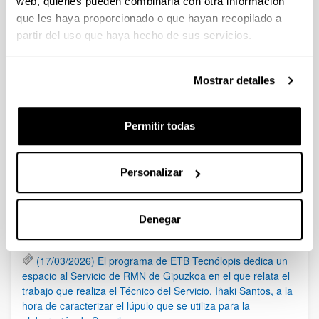
web, quienes pueden combinarla con otra información
IP: Angueira Buceta, Pablo
que les haya proporcionado o que hayan recopilado a
Convocatoria
Documentos
partir del uso que haya hecho de sus servicios.
(Abre una nueva ventana)
Convocatoria (Fecha de publicación:
03/02/2021)
(
pdf
, 1,89
Mb
)
Mostrar detalles
(Abre una nueva ventana)
Solicitud
(
doc
, 238,50
Kb
)
Permitir todas
Noticias
RSS
Personalizar
(21/05/2026) Los Servicios Generales de Investigación
Denegar
(SGIker) organizan una sesión sobre el uso responsable de
la IA en investigación, con la colaboración de Elsevier
(17/03/2026) El programa de ETB Tecnólopis dedica un
espacio al Servicio de RMN de Gipuzkoa en el que relata el
trabajo que realiza el Técnico del Servicio, Iñaki Santos, a la
hora de caracterizar el lúpulo que se utiliza para la