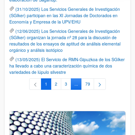
(31/10/2025) Los Servicios Generales de Investigación
(SGIker) participan en las XI Jornadas de Doctorados en
Economía y Empresa de la UPV/EHU
(12/06/2025) Los Servicios Generales de Investigación
(SGIker) organizan la jornada nº 28 para la discusión de
resultados de los ensayos de aptitud de análisis elemental
orgánico y análisis isotópico
(13/05/2025) El Servicio de RMN-Gipuzkoa de los SGIker
ha llevado a cabo una caracterización química de dos
variedades de lúpulo silvestre
1
2
3
...
79
Página
Página
Página
Páginas intermedias Use TAB 
Página