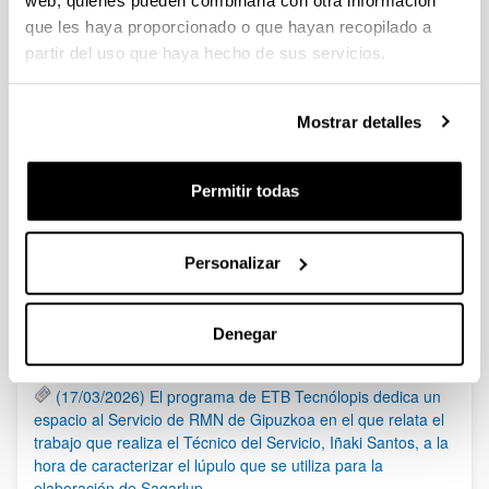
web, quienes pueden combinarla con otra información
IP: Saralegi Otamendi, Ainara
que les haya proporcionado o que hayan recopilado a
Convocatoria
Documentos
partir del uso que haya hecho de sus servicios.
(Abre una nueva ventana)
Convocatoria (Fecha publicación: 17/05/2022)
(
pdf
, 264,15
Kb
)
Mostrar detalles
(Abre una nueva ventana)
Solicitud
(
doc
, 238,50
Kb
)
Permitir todas
Noticias
RSS
Personalizar
(21/05/2026) Los Servicios Generales de Investigación
Denegar
(SGIker) organizan una sesión sobre el uso responsable de
la IA en investigación, con la colaboración de Elsevier
(17/03/2026) El programa de ETB Tecnólopis dedica un
espacio al Servicio de RMN de Gipuzkoa en el que relata el
trabajo que realiza el Técnico del Servicio, Iñaki Santos, a la
hora de caracterizar el lúpulo que se utiliza para la
elaboración de Sagarlup.